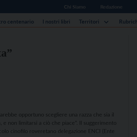
Chi Siamo
Redazione
stro centenario
I nostri libri
Territori
Rubric
ta”
arebbe opportuno scegliere una razza che sia il
a, e non limitarsi a ciò che piace”. Il suggerimento
rcolo cinofilo roveretano delegazione ENCI (Ente