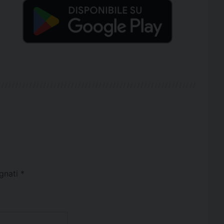
egnati
*