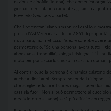
nazionale cinofilia italiana), che domenica organiz
giornata dedicata interamente agli amici a quattr
Rovereto (vedi box a parte).
Che i roveretani siano amanti dei cani lo dimostran
presso l'Asl Veterinaria, di cui 2.861 di proprietà, g
razza pura, ma meticcia. L'ideale sarebbe avere u
permetterselo. “Se una persona lavora tutto il gi
abbastanza tranquilla”, spiega Frisinghelli. “È in
moto per poi lasciarlo chiuso in casa, un domani
Al contrario, se la persona è dinamica esistono d
anche a dieci anni. Sempre secondo Frisinghelli, i
che sceglie, educare il cane, magari facendosi aiut
casa sia fuori. Non si può permettere al cucciolo d
media intorno all’anno) sarà più difficile corregger
Il periodo migliore per educarlo è tra il terzo e il