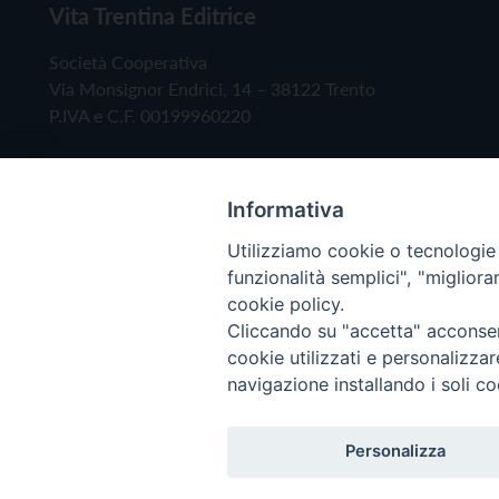
Vita Trentina Editrice
Società Cooperativa
Via Monsignor Endrici, 14 – 38122 Trento
P.IVA e C.F. 00199960220
Informativa
Utilizziamo cookie o tecnologie s
funzionalità semplici", "miglior
cookie policy.
Cliccando su "accetta" acconsent
Copyright © 2019 - Tutti i diritti riservati - Vita
cookie utilizzati e personalizza
navigazione installando i soli co
Privacy Policy
Personalizza