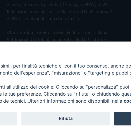
di cui al decreto legislativo 15 maggio 2017, n. 70.
Indicazione resa ai sensi della lettera f) del comma 2
dell'art. 5 del medesimo decreto Lgs.
Vita Trentina, tramite la Fisc (Federazione Italiana
Settimanali Cattolici), ha aderito allo IAP (Istituto
dell'Autodisciplina Pubblicitaria) accettando il Codice di
Autodisciplina della Comunicazione Commerciale
imili per finalità tecniche e, con il tuo consenso, anche per 
Privacy Policy
Cookie Policy
amento dell'esperienza", "misurazione" e "targeting e pubbli
i all'utilizzo dei cookie. Cliccando su "personalizza" puoi
 Trentina Editrice
re le tue preferenze. Cliccando su "rifiuta" o chiudendo que
okie tecnici. Ulteriori informazioni sono disponibili nella
coo
Rifiuta