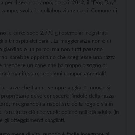
za per il secondo anno, dopo il 2012, il “Dog Day”,
o zampe, svolta in collaborazione con il Comune di
o le cifre: sono 2.970 gli esemplari registrati
li altri ospiti dei canili. La maggioranza non è di
n giardino o un parco, ma non tutti possono
orno, sarebbe opportuno che scegliesse una razza
utile prendere un cane che ha troppo bisogno di
 potrà manifestare problemi comportamentali”.
elle razze che hanno sempre voglia di muoversi
l proprietario deve conoscere l’indole della razza
are, insegnandoli a rispettare delle regole sia in
i fare tutto ciò che vuole poiché nell’età adulta (in
e gli atteggiamenti sbagliati.
 sesto mese di vita, quando è facile insegnare al