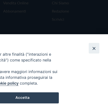
Vendita Online
Chi Siamo
Abbonamenti
Redazione
Scrivici
altre finalità ("interazioni e
cità") come specificato nella
 avere maggiori informazioni sui
sta informativa proseguirai la
kie policy
completa.
Torna all'inizio
Accetta