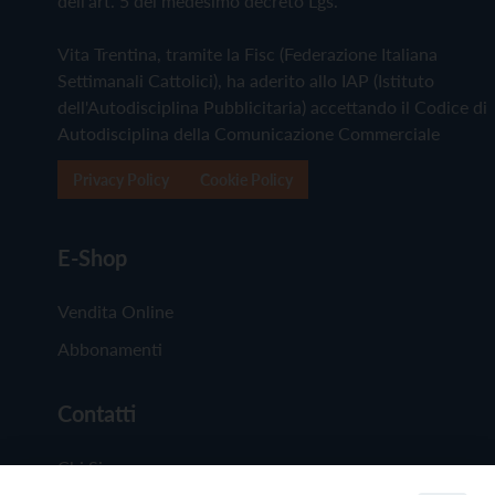
dell'art. 5 del medesimo decreto Lgs.
Vita Trentina, tramite la Fisc (Federazione Italiana
Settimanali Cattolici), ha aderito allo IAP (Istituto
dell'Autodisciplina Pubblicitaria) accettando il Codice di
Autodisciplina della Comunicazione Commerciale
Privacy Policy
Cookie Policy
E-Shop
Vendita Online
Abbonamenti
Contatti
Chi Siamo