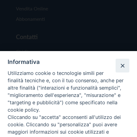
Vendita Online
Abbonamenti
Contatti
Chi Siamo
Informativa
Redazione
Scrivici
Utilizziamo cookie o tecnologie simili per
finalità tecniche e, con il tuo consenso, anche per
altre finalità ("interazioni e funzionalità semplici",
"miglioramento dell'esperienza", "misurazione" e
"targeting e pubblicità") come specificato nella
cookie policy.
Copyright © 2019 - Tutti i diritti riservati - Vit
Cliccando su "accetta" acconsenti all'utilizzo dei
Trentina Editrice
cookie. Cliccando su "personalizza" puoi avere
maggiori informazioni sui cookie utilizzati e
Privacy Policy