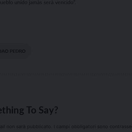
 pueblo unido jamàs serà vencido”.
JOAO PEDRO
thing To Say?
mail non sarà pubblicato.
I campi obbligatori sono contrass