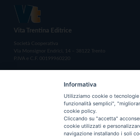
Vita Trentina Editrice
Società Cooperativa
Via Monsignor Endrici, 14 – 38122 Trento
P.IVA e C.F. 00199960220
Informativa
Utilizziamo cookie o tecnologie s
funzionalità semplici", "miglior
cookie policy.
Cliccando su "accetta" acconsent
Copyright © 2019 - Tutti i diritti riservati - Vita
cookie utilizzati e personalizza
navigazione installando i soli co
Privacy Policy