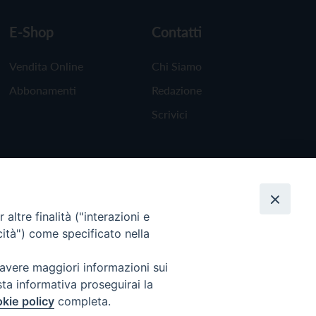
E-Shop
Contatti
Vendita Online
Chi Siamo
Abbonamenti
Redazione
Scrivici
altre finalità ("interazioni e
cità") come specificato nella
 avere maggiori informazioni sui
sta informativa proseguirai la
kie policy
completa.