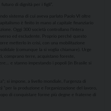
uturo di dignità per i figli”.
do sistema di cui aveva parlato Paolo VI oltre
apitalismo è finito in mano al capitale finanziario
zazione. Oggi 300 società controllano l’intera
rverso ed escludente. Proprio perché questo
rre metterlo in crisi, con una mobilitazione
solidale (comunque la si voglia chiamare). Urge
ti, comprano terre, acquistano foreste,
iere… e stanno impestando i popoli (in Brasile si
”; si impone, a livello mondiale, l’urgenza di
 “per la produzione e l’organizzazione del lavoro,
o scopo di conquistare forme più degne e fraterne di