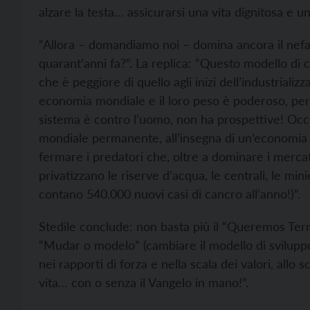
alzare la testa… assicurarsi una vita dignitosa e un f
“Allora – domandiamo noi – domina ancora il nefan
quarant’anni fa?”. La replica: “Questo modello di c
che è peggiore di quello agli inizi dell’industrializ
economia mondiale e il loro peso è poderoso, pe
sistema è contro l’uomo, non ha prospettive! Occo
mondiale permanente, all’insegna di un’economia 
fermare i predatori che, oltre a dominare i merca
privatizzano le riserve d’acqua, le centrali, le min
contano 540.000 nuovi casi di cancro all’anno!)”.
Stedile conclude: non basta più il “Queremos Terra
“Mudar o modelo” (cambiare il modello di sviluppo)
nei rapporti di forza e nella scala dei valori, all
vita… con o senza il Vangelo in mano!”.