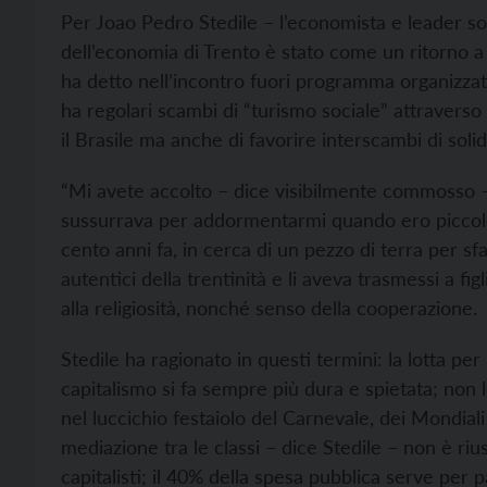
Per Joao Pedro Stedile – l’economista e leader socia
dell’economia di Trento è stato come un ritorno a 
ha detto nell’incontro fuori programma organizzat
ha regolari scambi di “turismo sociale” attravers
il Brasile ma anche di favorire interscambi di solid
“Mi avete accolto – dice visibilmente commosso – 
sussurrava per addormentarmi quando ero piccolo!”
cento anni fa, in cerca di un pezzo di terra per sf
autentici della trentinità e li aveva trasmessi a figl
alla religiosità, nonché senso della cooperazione.
Stedile ha ragionato in questi termini: la lotta per l
capitalismo si fa sempre più dura e spietata; non 
nel luccichio festaiolo del Carnevale, dei Mondiali 
mediazione tra le classi – dice Stedile – non è rius
capitalisti; il 40% della spesa pubblica serve per 