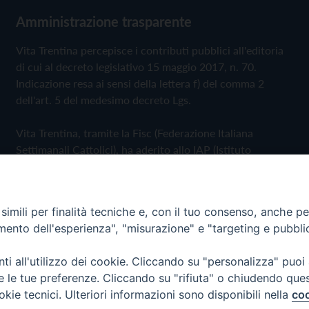
Amministrazione trasparente
Vita Trentina percepisce i contributi pubblici all'editoria
di cui al decreto legislativo 15 maggio 2017, n. 70.
Indicazione resa ai sensi della lettera f) del comma 2
dell'art. 5 del medesimo decreto Lgs.
Vita Trentina, tramite la Fisc (Federazione Italiana
Settimanali Cattolici), ha aderito allo IAP (Istituto
dell'Autodisciplina Pubblicitaria) accettando il Codice di
Autodisciplina della Comunicazione Commerciale
imili per finalità tecniche e, con il tuo consenso, anche per 
Privacy Policy
Cookie Policy
amento dell'esperienza", "misurazione" e "targeting e pubbli
i all'utilizzo dei cookie. Cliccando su "personalizza" puoi
 Trentina Editrice
re le tue preferenze. Cliccando su "rifiuta" o chiudendo que
okie tecnici. Ulteriori informazioni sono disponibili nella
coo