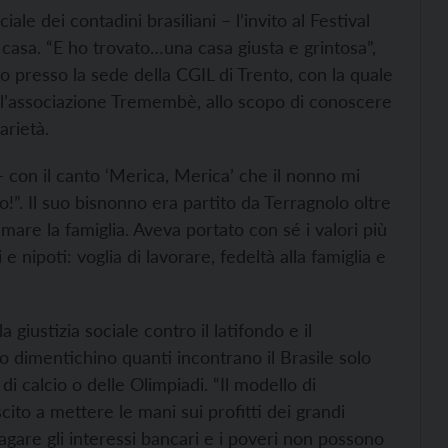
le dei contadini brasiliani – l’invito al Festival
casa. “E ho trovato…una casa giusta e grintosa”,
o presso la sede della CGIL di Trento, con la quale
o l’associazione Tremembè, allo scopo di conoscere
arietà.
con il canto ‘Merica, Merica’ che il nonno mi
. Il suo bisnonno era partito da Terragnolo oltre
amare la famiglia. Aveva portato con sé i valori più
i e nipoti: voglia di lavorare, fedeltà alla famiglia e
a giustizia sociale contro il latifondo e il
lo dimentichino quanti incontrano il Brasile solo
di calcio o delle Olimpiadi. “Il modello di
cito a mettere le mani sui profitti dei grandi
pagare gli interessi bancari e i poveri non possono