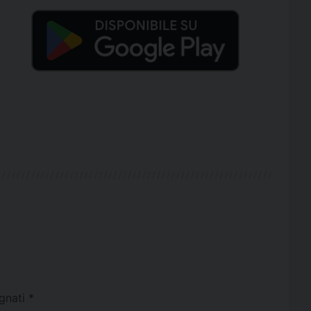
egnati
*