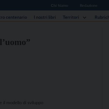
Chi Siamo
Redazione
stro centenario
I nostri libri
Territori
Rubric
 l’uomo”
e il modello di sviluppo