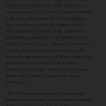
dal primo al 6 settembre 2014. L’iniziativa è
stata presentata dal direttore Giovanni Kezich
e dai suoi collaboratori, Marta Bazzanella e
Luca Pisoni, mercoledì 28 maggio a Palazzi
Festi. L’obiettivo è quello di far conoscere a
specialisti e appassionati i siti graffitari delle
valli di Fiemme e Fassa sulle rocce del monte
Cornón, mettendoli a confronto con quelli
presenti sugli Appennini, sul Monte Bego e in
Valcamonica ed evidenziando le affinità
esistenti tra le scritte “moderne” dei pastori e
quelle del graffitismo rupestre di epoca
preistorica.
"Nel 2006 abbiamo iniziato la ricerca sulle
scritte dei pastori per dare un'interpretazione
del fenomeno e sulle falesie del Cornón