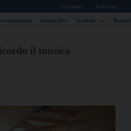
Chi Siamo
Redazione
stro centenario
I nostri libri
Territori
Rubric
icordo il musica