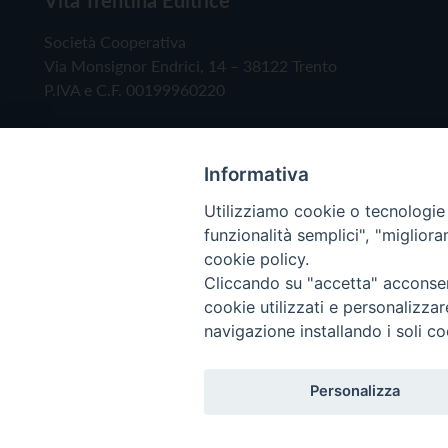
Società Cooperativa
Via Monsignor Endrici, 14 – 38122 Trento
P.IVA e C.F. 00199960220
Informativa
Utilizziamo cookie o tecnologie s
funzionalità semplici", "miglior
cookie policy.
Cliccando su "accetta" acconsent
Copyright © 2019 - Tutti i diritti riservati - Vita
cookie utilizzati e personalizza
navigazione installando i soli co
Privacy Policy
Personalizza