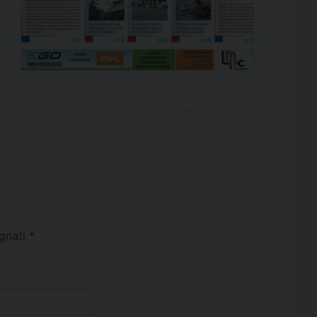
egnati
*