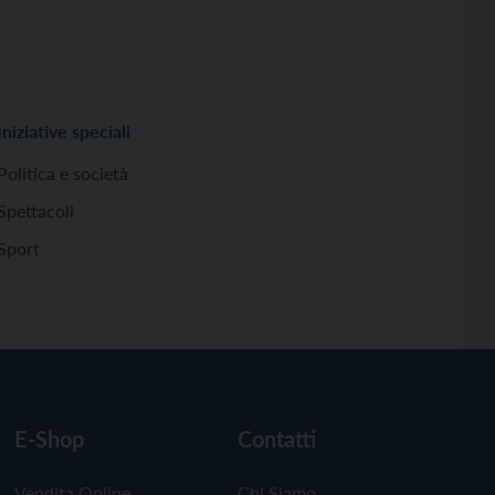
Iniziative speciali
Politica e società
Spettacoli
Sport
E-Shop
Contatti
Vendita Online
Chi Siamo