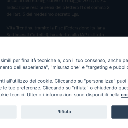
di cui al decreto legislativo 15 maggio 2017, n. 70.
Indicazione resa ai sensi della lettera f) del comma 2
dell'art. 5 del medesimo decreto Lgs.
Vita Trentina, tramite la Fisc (Federazione Italiana
Settimanali Cattolici), ha aderito allo IAP (Istituto
dell'Autodisciplina Pubblicitaria) accettando il Codice di
Autodisciplina della Comunicazione Commerciale
imili per finalità tecniche e, con il tuo consenso, anche per 
Privacy Policy
Cookie Policy
amento dell'esperienza", "misurazione" e "targeting e pubbli
i all'utilizzo dei cookie. Cliccando su "personalizza" puoi
 Trentina Editrice
re le tue preferenze. Cliccando su "rifiuta" o chiudendo que
okie tecnici. Ulteriori informazioni sono disponibili nella
coo
Rifiuta