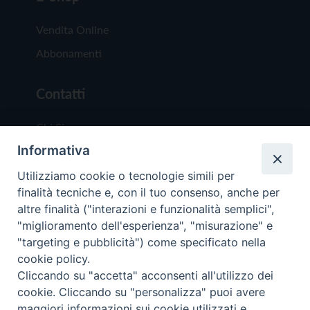
Vendita Online
Abbonamenti
Contatti
Chi Siamo
Informativa
Redazione
Scrivici
Utilizziamo cookie o tecnologie simili per
finalità tecniche e, con il tuo consenso, anche per
altre finalità ("interazioni e funzionalità semplici",
"miglioramento dell'esperienza", "misurazione" e
"targeting e pubblicità") come specificato nella
cookie policy.
Copyright © 2019 - Tutti i diritti riservati - Vit
Cliccando su "accetta" acconsenti all'utilizzo dei
Trentina Editrice
cookie. Cliccando su "personalizza" puoi avere
maggiori informazioni sui cookie utilizzati e