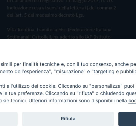
di cui al decreto legislativo 15 maggio 2017, n. 70.
Indicazione resa ai sensi della lettera f) del comma 2
dell'art. 5 del medesimo decreto Lgs.
Vita Trentina, tramite la Fisc (Federazione Italiana
Settimanali Cattolici), ha aderito allo IAP (Istituto
dell'Autodisciplina Pubblicitaria) accettando il Codice di
Autodisciplina della Comunicazione Commerciale
imili per finalità tecniche e, con il tuo consenso, anche per 
Privacy Policy
Cookie Policy
amento dell'esperienza", "misurazione" e "targeting e pubbli
i all'utilizzo dei cookie. Cliccando su "personalizza" puoi
 Trentina Editrice
re le tue preferenze. Cliccando su "rifiuta" o chiudendo que
okie tecnici. Ulteriori informazioni sono disponibili nella
coo
Rifiuta