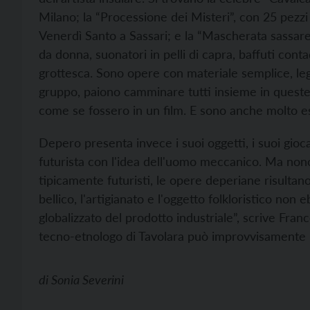
Milano; la “Processione dei Misteri”, con 25 pezz
Venerdì Santo a Sassari; e la “Mascherata sassares
da donna, suonatori in pelli di capra, baffuti conta
grottesca. Sono opere con materiale semplice, legn
gruppo, paiono camminare tutti insieme in queste r
come se fossero in un film. E sono anche molto es
Depero presenta invece i suoi oggetti, i suoi gioca
futurista con l'idea dell'uomo meccanico. Ma non
tipicamente futuristi, le opere deperiane risultano
bellico, l'artigianato e l'oggetto folkloristico non 
globalizzato del prodotto industriale”, scrive Fran
tecno-etnologo di Tavolara può improvvisamente ri
di
Sonia Severini