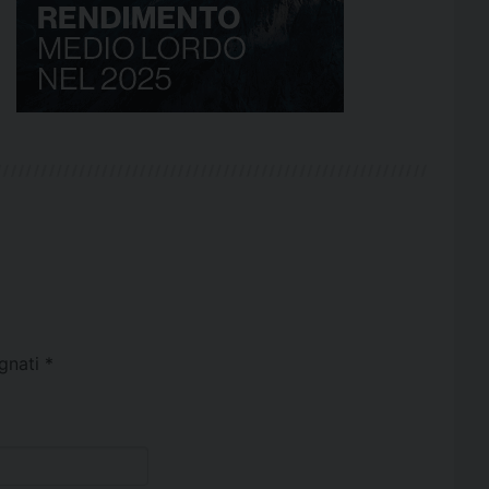
egnati
*