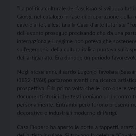
“La politica culturale del fascismo si sviluppa ta
Giorgi, nel catalogo in fase di preparazione della
case d'arte”, allestita alla Casa d'arte futurista “
dell'evento prosegue precisando che da una parte
internazionale il regime non poteva che sostenere 
sull'egemonia della cultura italica puntava sull'asp
dell'artigianato. Era dunque un periodo favorevole 
Negli stessi anni, il sardo Eugenio Tavolara (Sass
(1892-1960) portarono avanti una ricerca artistica 
prospettiva. È la prima volta che le loro opere v
documenti storici che testimoniano un incontro tr
personalmente. Entrambi però furono presenti nel 
decorative e industriali moderne di Parigi.
Casa Depero ha aperto le porte a tappetti, arazzi, 
dell'artista insulare. Si trovano la celebre “Cavalc