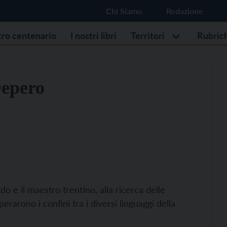
Chi Siamo
Redazione
stro centenario
I nostri libri
Territori
Rubric
Depero
do e il maestro trentino, alla ricerca delle
uperarono i confini tra i diversi linguaggi della