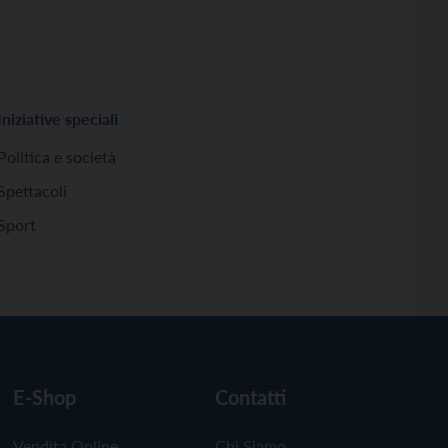
Iniziative speciali
Politica e società
Spettacoli
Sport
E-Shop
Contatti
Vendita Online
Chi Siamo