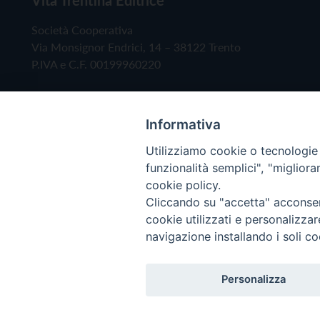
Società Cooperativa
Via Monsignor Endrici, 14 – 38122 Trento
P.IVA e C.F. 00199960220
Informativa
Utilizziamo cookie o tecnologie s
funzionalità semplici", "miglior
cookie policy.
Cliccando su "accetta" acconsent
Copyright © 2019 - Tutti i diritti riservati - Vita
cookie utilizzati e personalizza
navigazione installando i soli co
Privacy Policy
Personalizza