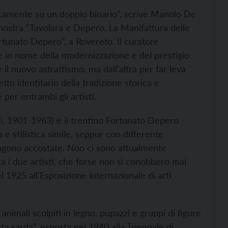
tticamente su un doppio binario”, scrive Manolo De
 mostra “Tavolara e Depero. La Manifattura delle
Fortunato Depero”, a Rovereto. Il curatore
 in nome della modernizzazione e del prestigio
il nuovo astrattismo, ma dall'altra per far leva
etto identitario della tradizione storica e
per entrambi gli artisti.
ari, 1901-1963) e il trentino Fortunato Depero
e stilistica simile, seppur con differente
engono accostate. Non ci sono attualmente
a i due artisti, che forse non si conobbero mai
1925 all'Esposizione internazionale di arti
animali scolpiti in legno, pupazzi e gruppi di figure
ata sarda”, esposta nel 1940 alla Triennale di