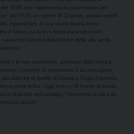
i del 1928, che rappresenta la processione del
e” del 1937, un corteo di 32 pezzi, uomini vestiti
dini ingonnellati, di una straordinaria forza
o e feltro, ma la loro forza sta proprio nel
appresentazioni folkloristiche della vita sarda,
pressivi.
ttoli e le sue marionette, permeati dall'estetica
ostante i concetti di movimento e accelerazione,
 più statiche di quelle di Tavolara. Dopo il periodo
ebbero sorte felice. Oggi invece “di fronte al banale
cesca Velardita nel catalogo, “l'impronta arcaica da
velarsi attuale”.