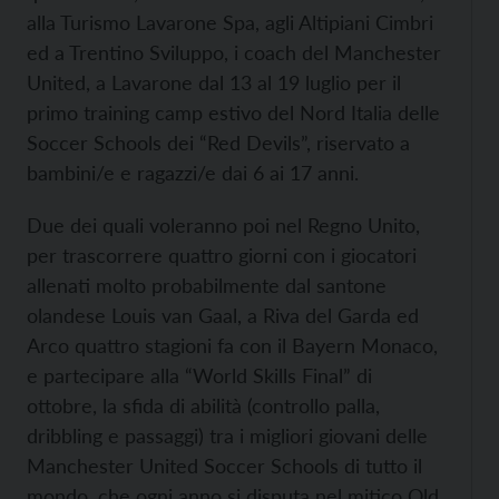
alla Turismo Lavarone Spa, agli Altipiani Cimbri
ed a Trentino Sviluppo, i coach del Manchester
United, a Lavarone dal 13 al 19 luglio per il
primo training camp estivo del Nord Italia delle
Soccer Schools dei “Red Devils”, riservato a
bambini/e e ragazzi/e dai 6 ai 17 anni.
Due dei quali voleranno poi nel Regno Unito,
per trascorrere quattro giorni con i giocatori
allenati molto probabilmente dal santone
olandese Louis van Gaal, a Riva del Garda ed
Arco quattro stagioni fa con il Bayern Monaco,
e partecipare alla “World Skills Final” di
ottobre, la sfida di abilità (controllo palla,
dribbling e passaggi) tra i migliori giovani delle
Manchester United Soccer Schools di tutto il
mondo, che ogni anno si disputa nel mitico Old