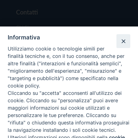
Contatti
Chi Siamo
Informativa
Redazione
Scrivici
Utilizziamo cookie o tecnologie simili per
finalità tecniche e, con il tuo consenso, anche per
altre finalità ("interazioni e funzionalità semplici",
"miglioramento dell'esperienza", "misurazione" e
"targeting e pubblicità") come specificato nella
cookie policy.
Copyright © 2019 - Tutti i diritti riservati - Vit
Cliccando su "accetta" acconsenti all'utilizzo dei
Trentina Editrice
cookie. Cliccando su "personalizza" puoi avere
maggiori informazioni sui cookie utilizzati e
Privacy Policy
personalizzare le tue preferenze. Cliccando su
Torna all'inizi
"rifiuta" o chiudendo questa informativa proseguirai
la navigazione installando i soli cookie tecnici.
Ulteriori informazioni sono disponibili nella
cookie