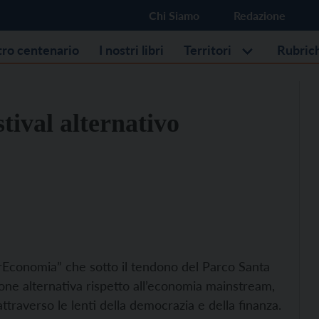
Chi Siamo
Redazione
stro centenario
I nostri libri
Territori
Rubric
tival alternativo
ltrEconomia” che sotto il tendono del Parco Santa
ione alternativa rispetto all’economia mainstream,
ttraverso le lenti della democrazia e della finanza.