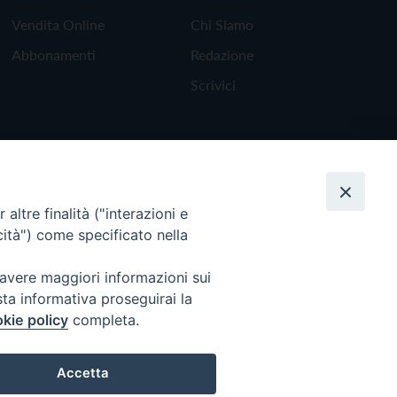
Vendita Online
Chi Siamo
Abbonamenti
Redazione
Scrivici
altre finalità ("interazioni e
cità") come specificato nella
 avere maggiori informazioni sui
sta informativa proseguirai la
kie policy
completa.
Torna all'inizio
Accetta