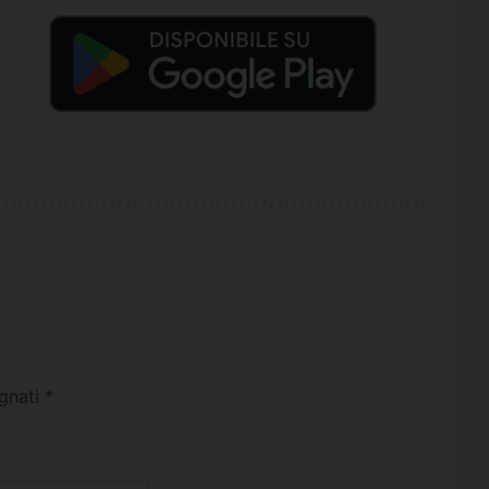
egnati
*