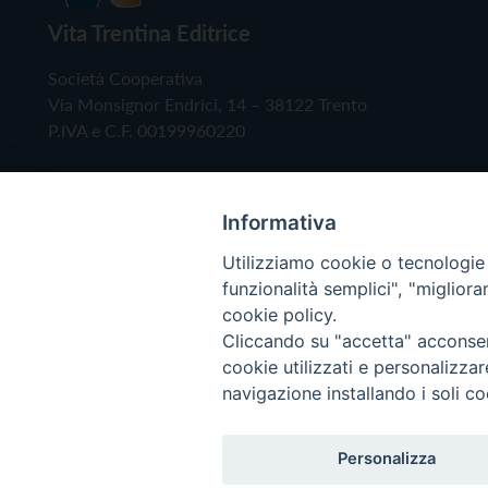
Vita Trentina Editrice
Società Cooperativa
Via Monsignor Endrici, 14 – 38122 Trento
P.IVA e C.F. 00199960220
Informativa
Utilizziamo cookie o tecnologie s
funzionalità semplici", "miglior
cookie policy.
Cliccando su "accetta" acconsent
Copyright © 2019 - Tutti i diritti riservati - Vita
cookie utilizzati e personalizza
navigazione installando i soli co
Privacy Policy
Personalizza