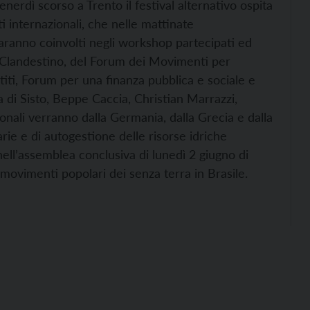
nerdì scorso a Trento il festival alternativo ospita
ti internazionali, che nelle mattinate
aranno coinvolti negli workshop partecipati ed
o Clandestino, del Forum dei Movimenti per
titi, Forum per una finanza pubblica e sociale e
a di Sisto, Beppe Caccia, Christian Marrazzi,
onali verranno dalla Germania, dalla Grecia e dalla
ie e di autogestione delle risorse idriche
nell’assemblea conclusiva di lunedì 2 giugno di
 movimenti popolari dei senza terra in Brasile.