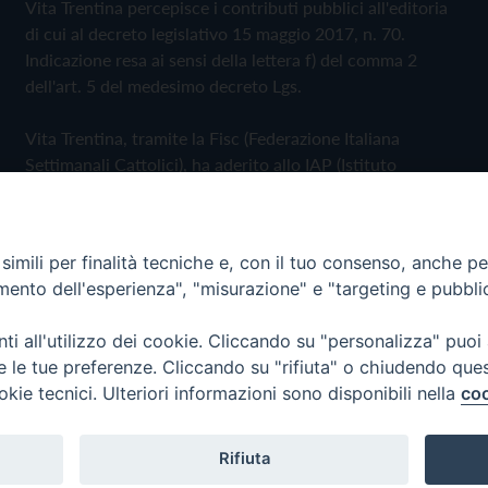
Vita Trentina percepisce i contributi pubblici all'editoria
di cui al decreto legislativo 15 maggio 2017, n. 70.
Indicazione resa ai sensi della lettera f) del comma 2
dell'art. 5 del medesimo decreto Lgs.
Vita Trentina, tramite la Fisc (Federazione Italiana
Settimanali Cattolici), ha aderito allo IAP (Istituto
dell'Autodisciplina Pubblicitaria) accettando il Codice di
Autodisciplina della Comunicazione Commerciale
imili per finalità tecniche e, con il tuo consenso, anche per 
Privacy Policy
Cookie Policy
amento dell'esperienza", "misurazione" e "targeting e pubbli
i all'utilizzo dei cookie. Cliccando su "personalizza" puoi
 Trentina Editrice
re le tue preferenze. Cliccando su "rifiuta" o chiudendo que
okie tecnici. Ulteriori informazioni sono disponibili nella
coo
Rifiuta