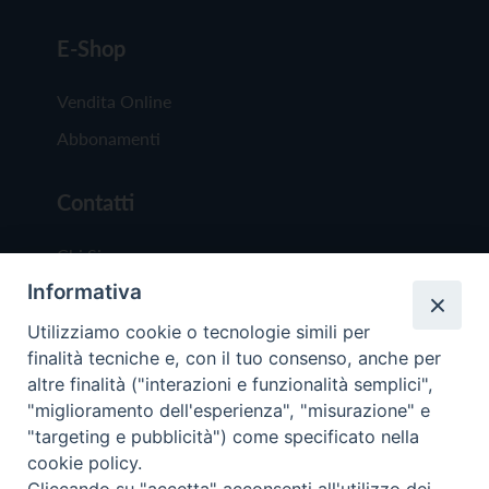
E-Shop
Vendita Online
Abbonamenti
Contatti
Chi Siamo
Informativa
Redazione
Scrivici
Utilizziamo cookie o tecnologie simili per
finalità tecniche e, con il tuo consenso, anche per
altre finalità ("interazioni e funzionalità semplici",
"miglioramento dell'esperienza", "misurazione" e
"targeting e pubblicità") come specificato nella
cookie policy.
Copyright © 2019 - Tutti i diritti riservati - Vit