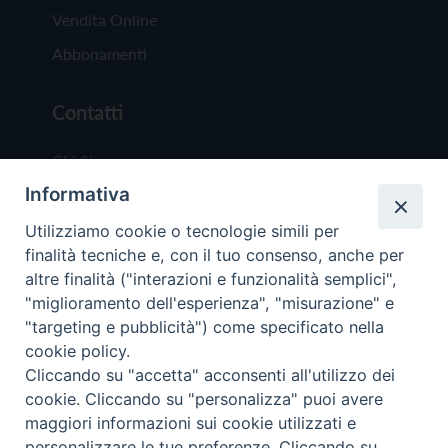
Vendita Online
Abbonamenti
Contatti
Chi Siamo
Informativa
Redazione
Scrivici
Utilizziamo cookie o tecnologie simili per
finalità tecniche e, con il tuo consenso, anche per
altre finalità ("interazioni e funzionalità semplici",
"miglioramento dell'esperienza", "misurazione" e
"targeting e pubblicità") come specificato nella
cookie policy.
Copyright © 2019 - Tutti i diritti riservati - Vit
Cliccando su "accetta" acconsenti all'utilizzo dei
Trentina Editrice
cookie. Cliccando su "personalizza" puoi avere
maggiori informazioni sui cookie utilizzati e
Privacy Policy
personalizzare le tue preferenze. Cliccando su