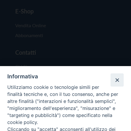
E-Shop
Vendita Online
Abbonamenti
Contatti
Chi Siamo
Informativa
Redazione
Scrivici
Utilizziamo cookie o tecnologie simili per
finalità tecniche e, con il tuo consenso, anche per
altre finalità ("interazioni e funzionalità semplici",
"miglioramento dell'esperienza", "misurazione" e
"targeting e pubblicità") come specificato nella
cookie policy.
Copyright © 2019 - Tutti i diritti riservati - Vit
Cliccando su "accetta" acconsenti all'utilizzo dei