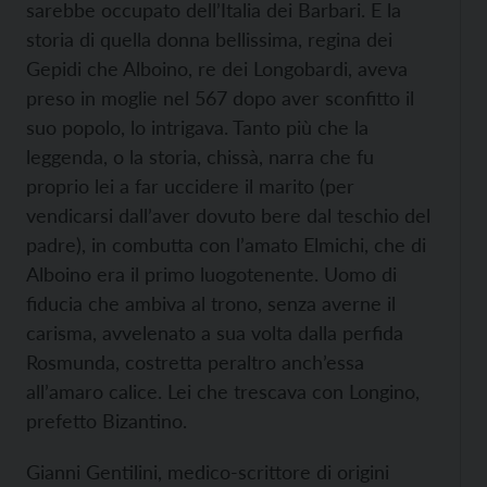
sarebbe occupato dell’Italia dei Barbari. E la
storia di quella donna bellissima, regina dei
Gepidi che Alboino, re dei Longobardi, aveva
preso in moglie nel 567 dopo aver sconfitto il
suo popolo, lo intrigava. Tanto più che la
leggenda, o la storia, chissà, narra che fu
proprio lei a far uccidere il marito (per
vendicarsi dall’aver dovuto bere dal teschio del
padre), in combutta con l’amato Elmichi, che di
Alboino era il primo luogotenente. Uomo di
fiducia che ambiva al trono, senza averne il
carisma, avvelenato a sua volta dalla perfida
Rosmunda, costretta peraltro anch’essa
all’amaro calice. Lei che trescava con Longino,
prefetto Bizantino.
Gianni Gentilini, medico-scrittore di origini