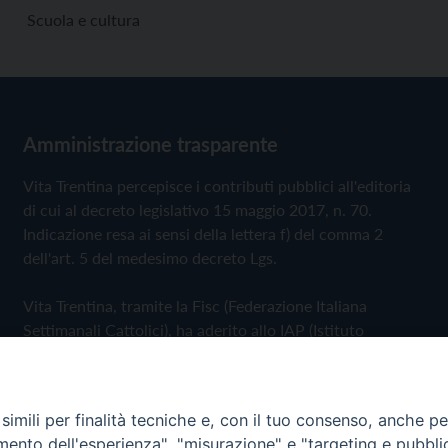
Scuola e cultura
Amministrazione trasparente
Vita Trentina percepisce i contributi pubblici all'editoria
di cui al decreto legislativo 15 maggio 2017, n. 70.
Indicazione resa ai sensi della lettera f) del comma 2
dell'art. 5 del medesimo decreto Lgs.
Vita Trentina, tramite la Fisc (Federazione Italiana
Settimanali Cattolici), ha aderito allo IAP (Istituto
dell'Autodisciplina Pubblicitaria) accettando il Codice di
Autodisciplina della Comunicazione Commerciale
imili per finalità tecniche e, con il tuo consenso, anche per 
Privacy Policy
Cookie Policy
amento dell'esperienza", "misurazione" e "targeting e pubbli