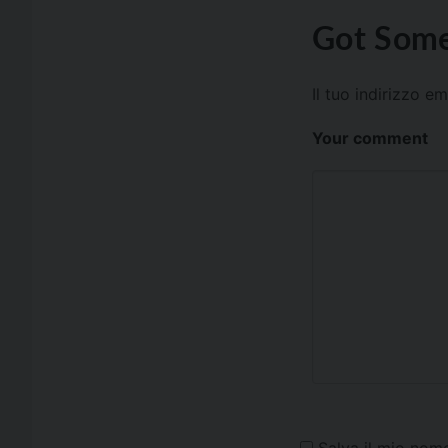
Got Some
Il tuo indirizzo e
Your comment
Salva il mio nom