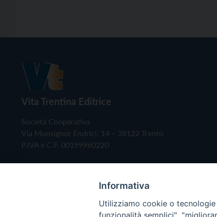
Vita Trentina Editrice
Società Cooperativa
Via Monsignor Endrici, 14 – 38122 Trento
P.IVA e C.F. 00199960220
Informativa
Utilizziamo cookie o tecnologie s
funzionalità semplici", "miglior