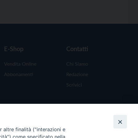
E-Shop
Contatti
Vendita Online
Chi Siamo
Abbonamenti
Redazione
Scrivici
altre finalità ("interazioni e
cità") come specificato nella