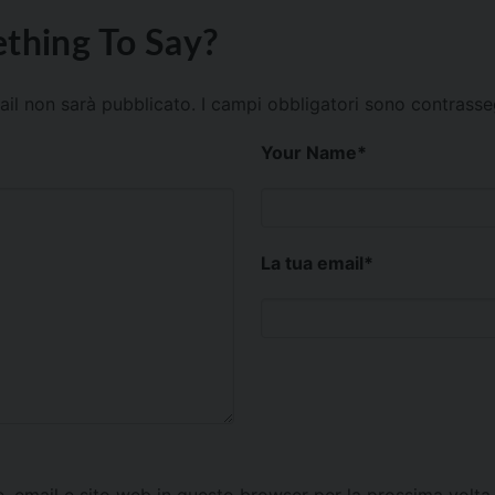
thing To Say?
mail non sarà pubblicato.
I campi obbligatori sono contrass
Your Name
*
La tua email
*
e, email e sito web in questo browser per la prossima vol