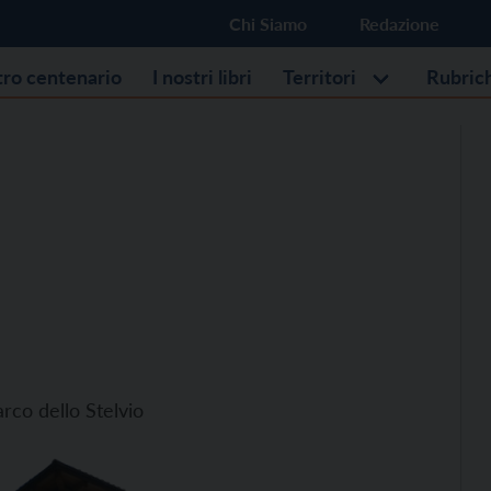
Chi Siamo
Redazione
stro centenario
I nostri libri
Territori
Rubric
rco dello Stelvio