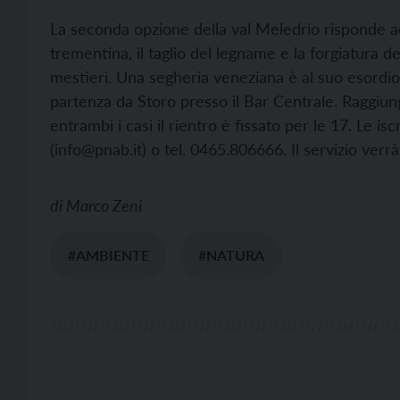
La seconda opzione della val Meledrio risponde ad 
trementina, il taglio del legname e la forgiatura dei
mestieri. Una segheria veneziana è al suo esordio d
partenza da Storo presso il Bar Centrale. Raggiu
entrambi i casi il rientro è fissato per le 17. Le is
(
info@pnab.it) o tel. 0465.806666. Il servizio verr
di
Marco Zeni
#AMBIENTE
#NATURA