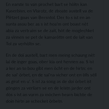
En earste to van prochet bart se hòltn kan
Kaserbisn, en Vlarotz, de zboate austell va de
Plètzet goas van Bersntol. Der to s ist en an
sunta asou ber as s ist hoa’m ont boast nèt
abia za vertraim se de zait, hòt de moglechket
za vinnen se pet de kamaròttn ont de lait van
Tol za verhòltn se.
En de doi austell, bart men meing schaung nèt
lai de inger goas, ober kia ont hennen aa. S ist
a ker an to bou gibt men òcht en de hirtn: en
de sai’ òrbet, en de sai’na vicher ont en òlls sèll
as geat en u’. S ist za song as de doi òrbet ist
gòngen za verliarn se en de leistn jarder ont
dòs s ist an vurm za mòchen hearn bichte de
doin hirtn as schecket òrbetn.