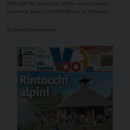
Men offt ver en schea’ bètter asou za plaim
nou mear gearn ont verhòltn se an schouber.
di
Chiara Pompermaier