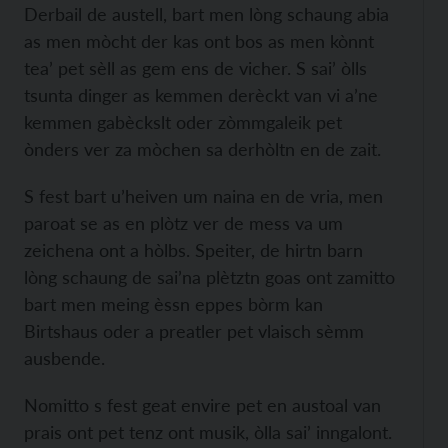
Derbail de austell, bart men lòng schaung abia
as men mòcht der kas ont bos as men kònnt
tea’ pet sèll as gem ens de vicher. S sai’ òlls
tsunta dinger as kemmen derèckt van vi a’ne
kemmen gabèckslt oder zòmmgaleik pet
ònders ver za mòchen sa derhòltn en de zait.
S fest bart u’heiven um naina en de vria, men
paroat se as en plòtz ver de mess va um
zeichena ont a hòlbs. Speiter, de hirtn barn
lòng schaung de sai’na plètztn goas ont zamitto
bart men meing èssn eppes bòrm kan
Birtshaus oder a preatler pet vlaisch sèmm
ausbende.
Nomitto s fest geat envire pet en austoal van
prais ont pet tenz ont musik, òlla sai’ inngalont.