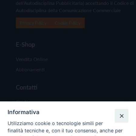
dell'Autodisciplina Pubblicitaria) accettando il Codice di
Autodisciplina della Comunicazione Commerciale
Privacy Policy
Cookie Policy
E-Shop
Vendita Online
Abbonamenti
Contatti
Chi Siamo
Informativa
Redazione
Scrivici
Utilizziamo cookie o tecnologie simili per
finalità tecniche e, con il tuo consenso, anche per