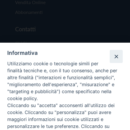
Vendita Online
Abbonamenti
Contatti
Chi Siamo
Informativa
Redazione
Scrivici
Utilizziamo cookie o tecnologie simili per
finalità tecniche e, con il tuo consenso, anche per
altre finalità ("interazioni e funzionalità semplici",
"miglioramento dell'esperienza", "misurazione" e
"targeting e pubblicità") come specificato nella
cookie policy.
Copyright © 2019 - Tutti i diritti riservati - Vit
Cliccando su "accetta" acconsenti all'utilizzo dei
Trentina Editrice
cookie. Cliccando su "personalizza" puoi avere
maggiori informazioni sui cookie utilizzati e
Privacy Policy
personalizzare le tue preferenze. Cliccando su