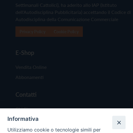
Settimanali Cattolici), ha aderito allo IAP (Istituto
dell'Autodisciplina Pubblicitaria) accettando il Codice di
Autodisciplina della Comunicazione Commerciale
Privacy Policy
Cookie Policy
E-Shop
Vendita Online
Abbonamenti
Contatti
Chi Siamo
Informativa
Redazione
Scrivici
Utilizziamo cookie o tecnologie simili per