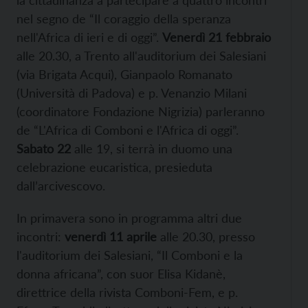
la cittadinanza a partecipare a quattro incontri
nel segno de “Il coraggio della speranza
nell'Africa di ieri e di oggi”.
Venerdì 21 febbraio
alle 20.30, a Trento all'auditorium dei Salesiani
(via Brigata Acqui), Gianpaolo Romanato
(Università di Padova) e p. Venanzio Milani
(coordinatore Fondazione Nigrizia) parleranno
de “L'Africa di Comboni e l'Africa di oggi”.
Sabato 22
alle 19, si terrà in duomo una
celebrazione eucaristica, presieduta
dall’arcivescovo.
In primavera sono in programma altri due
incontri:
venerdì 11 aprile
alle 20.30, presso
l'auditorium dei Salesiani, “Il Comboni e la
donna africana”, con suor Elisa Kidanè,
direttrice della rivista Comboni-Fem, e p.