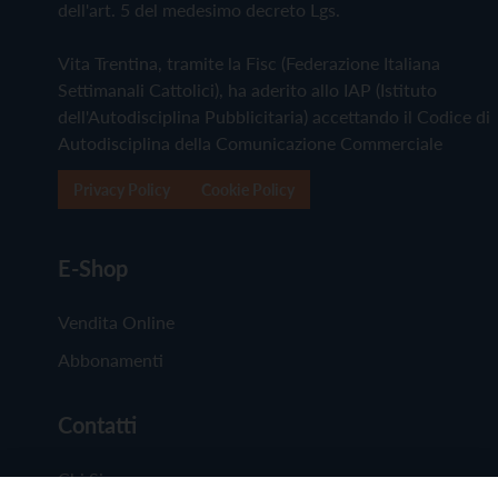
dell'art. 5 del medesimo decreto Lgs.
Vita Trentina, tramite la Fisc (Federazione Italiana
Settimanali Cattolici), ha aderito allo IAP (Istituto
dell'Autodisciplina Pubblicitaria) accettando il Codice di
Autodisciplina della Comunicazione Commerciale
Privacy Policy
Cookie Policy
E-Shop
Vendita Online
Abbonamenti
Contatti
Chi Siamo