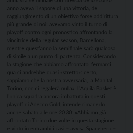
anni: «La semifinale con Brescia dello scorso
anno aveva il sapore di una vittoria, del
raggiungimento di un obiettivo forse addirittura
più grande di noi: avevamo vinto il turno di
playoff contro ogni pronostico affrontando la
vincitrice della regular season, Barcellona,
mentre quest’anno la semifinale sarà qualcosa
di simile a un punto di partenza. Considerando
la stagione che abbiamo affrontato, fermarci
qua ci andrebbe quasi «stretto»: certo,
sappiamo che la nostra avversaria, la Manital
Torino, non ci regalerà nulla». L'Aquila Basket è
l'unica squadra ancora imbattuta in questi
playoff di Adecco Gold, intende rimanerlo
anche sabato alle ore 20.30: «Abbiamo già
affrontato Torino due volte in questa stagione
e vinto in entrambi i casi – avvisa Spanghero –