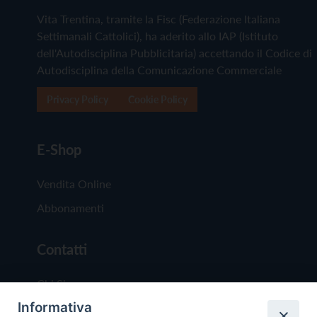
Vita Trentina, tramite la Fisc (Federazione Italiana
Settimanali Cattolici), ha aderito allo IAP (Istituto
dell'Autodisciplina Pubblicitaria) accettando il Codice di
Autodisciplina della Comunicazione Commerciale
Privacy Policy
Cookie Policy
E-Shop
Vendita Online
Abbonamenti
Contatti
Chi Siamo
Informativa
Redazione