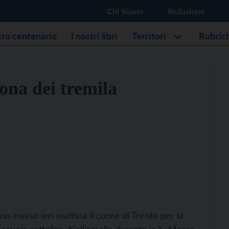
Chi Siamo
Redazione
stro centenario
I nostri libri
Territori
Rubric
tona dei tremila
o invaso ieri mattina il cuore di Trento per la