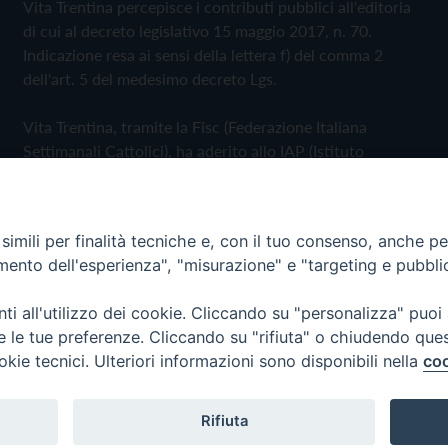
Vita Trentina percepisce i contributi pubblici all'editoria
di cui al decreto legislativo 15 maggio 2017, n. 70.
Indicazione resa ai sensi della lettera f) del comma 2
dell'art. 5 del medesimo decreto Lgs.
Vita Trentina, tramite la Fisc (Federazione Italiana
Settimanali Cattolici), ha aderito allo IAP (Istituto
dell'Autodisciplina Pubblicitaria) accettando il Codice di
Autodisciplina della Comunicazione Commerciale
imili per finalità tecniche e, con il tuo consenso, anche per 
Privacy Policy
Cookie Policy
amento dell'esperienza", "misurazione" e "targeting e pubbli
i all'utilizzo dei cookie. Cliccando su "personalizza" puoi
 Trentina Editrice
re le tue preferenze. Cliccando su "rifiuta" o chiudendo que
okie tecnici. Ulteriori informazioni sono disponibili nella
coo
Rifiuta