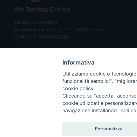
Vita Trentina Editrice
Società Cooperativa
Via Monsignor Endrici, 14 – 38122 Trento
P.IVA e C.F. 00199960220
Informativa
Utilizziamo cookie o tecnologie s
funzionalità semplici", "miglior
cookie policy.
Cliccando su "accetta" acconsent
Copyright © 2019 - Tutti i diritti riservati - Vita
cookie utilizzati e personalizza
navigazione installando i soli co
Privacy Policy
Personalizza