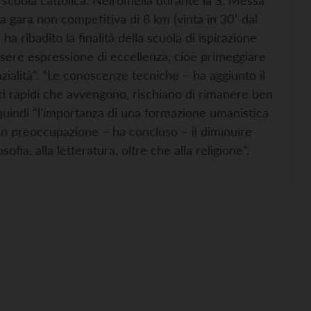
 scuola cattolica.
Nell’omelia durante la S. Messa
la gara non competitiva di 8 km (vinta in 30′ dal
 ribadito la finalità della scuola di ispirazione
essere espressione di eccellenza, cioè primeggiare
zialità”. “Le conoscenze tecniche – ha aggiunto il
i rapidi che avvengono, rischiano di rimanere ben
quindi “l’importanza di una formazione umanistica
con preoccupazione – ha concluso – il diminuire
losofia, alla letteratura, oltre che alla religione”.