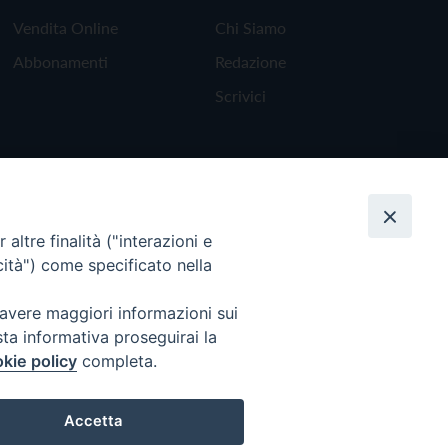
Vendita Online
Chi Siamo
Abbonamenti
Redazione
Scrivici
altre finalità ("interazioni e
cità") come specificato nella
 avere maggiori informazioni sui
sta informativa proseguirai la
kie policy
completa.
Torna all'inizio
Accetta