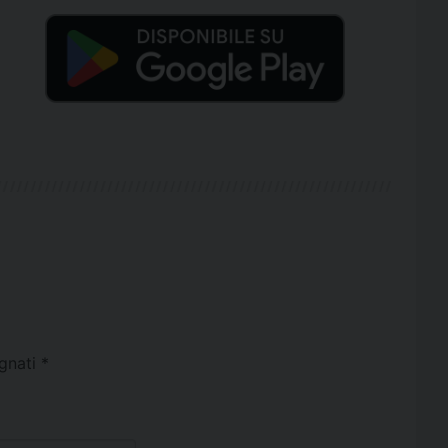
egnati
*