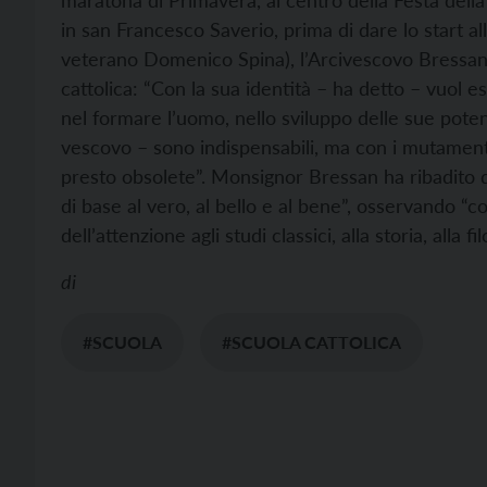
maratona di Primavera, al centro della Festa della
in san Francesco Saverio, prima di dare lo start al
veterano Domenico Spina), l’Arcivescovo Bressan ha
cattolica: “Con la sua identità – ha detto – vuol 
nel formare l’uomo, nello sviluppo delle sue poten
vescovo – sono indispensabili, ma con i mutament
presto obsolete”. Monsignor Bressan ha ribadito 
di base al vero, al bello e al bene”, osservando “
dell’attenzione agli studi classici, alla storia, alla fi
di
#SCUOLA
#SCUOLA CATTOLICA