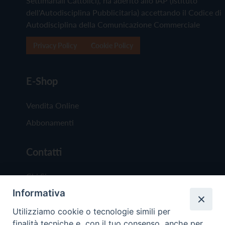
Settimanali Cattolici), ha aderito allo IAP (Istituto
dell'Autodisciplina Pubblicitaria) accettando il Codice di
Autodisciplina della Comunicazione Commerciale
Privacy Policy
Cookie Policy
E-Shop
Vendita Online
Abbonamenti
Contatti
Chi Siamo
Informativa
Redazione
Scrivici
Utilizziamo cookie o tecnologie simili per
finalità tecniche e, con il tuo consenso, anche per