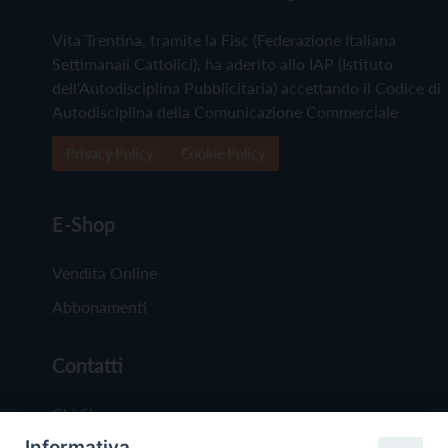
Vita Trentina, tramite la Fisc (Federazione Italiana
Settimanali Cattolici), ha aderito allo IAP (Istituto
dell'Autodisciplina Pubblicitaria) accettando il Codice di
Autodisciplina della Comunicazione Commerciale
Privacy Policy
Cookie Policy
E-Shop
Vendita Online
Abbonamenti
Contatti
Chi Siamo
Informativa
Redazione