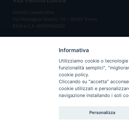
Società Cooperativa
Via Monsignor Endrici, 14 – 38122 Trento
P.IVA e C.F. 00199960220
Informativa
Utilizziamo cookie o tecnologie s
funzionalità semplici", "miglior
cookie policy.
Cliccando su "accetta" acconsent
Copyright © 2019 - Tutti i diritti riservati - Vita
cookie utilizzati e personalizza
navigazione installando i soli co
Privacy Policy
Personalizza