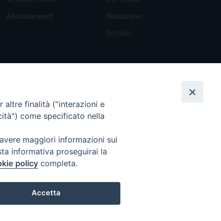
Abbonamenti
Redazione
Scrivici
altre finalità ("interazioni e
cità") come specificato nella
 avere maggiori informazioni sui
sta informativa proseguirai la
kie policy
completa.
Torna all'inizio
Accetta
Preferenze Cookie