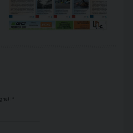
egnati
*