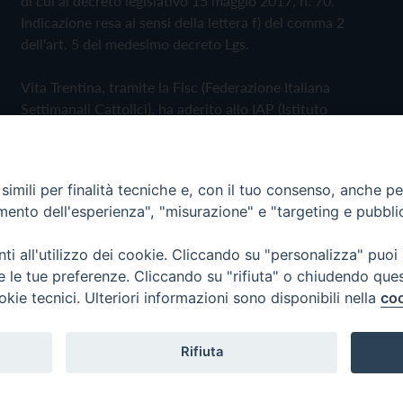
di cui al decreto legislativo 15 maggio 2017, n. 70.
Indicazione resa ai sensi della lettera f) del comma 2
dell'art. 5 del medesimo decreto Lgs.
Vita Trentina, tramite la Fisc (Federazione Italiana
Settimanali Cattolici), ha aderito allo IAP (Istituto
dell'Autodisciplina Pubblicitaria) accettando il Codice di
Autodisciplina della Comunicazione Commerciale
imili per finalità tecniche e, con il tuo consenso, anche per 
Privacy Policy
Cookie Policy
amento dell'esperienza", "misurazione" e "targeting e pubbli
i all'utilizzo dei cookie. Cliccando su "personalizza" puoi
 Trentina Editrice
re le tue preferenze. Cliccando su "rifiuta" o chiudendo que
okie tecnici. Ulteriori informazioni sono disponibili nella
coo
Rifiuta