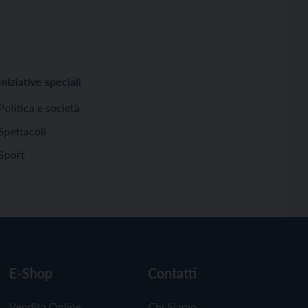
Iniziative speciali
Politica e società
Spettacoli
Sport
E-Shop
Contatti
Vendita Online
Chi Siamo