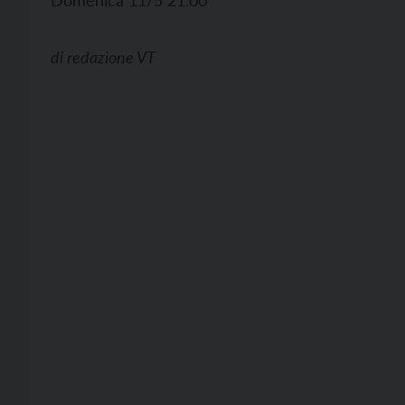
Domenica 11/5 21.00
di
redazione VT