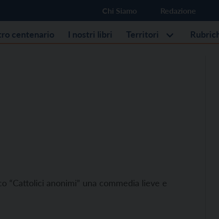
Chi Siamo
Redazione
stro centenario
I nostri libri
Territori
Rubric
co “Cattolici anonimi” una commedia lieve e