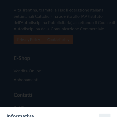
Vita Trentina, tramite la Fisc (Federazione Italiana
Settimanali Cattolici), ha aderito allo IAP (Istituto
dell'Autodisciplina Pubblicitaria) accettando il Codice di
Autodisciplina della Comunicazione Commerciale
Privacy Policy
Cookie Policy
E-Shop
Vendita Online
Abbonamenti
Contatti
Chi Siamo
Informativa
Redazione