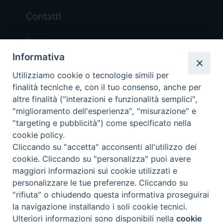
Contatti
Chi Siamo
Informativa
Redazione
Scrivici
Utilizziamo cookie o tecnologie simili per
finalità tecniche e, con il tuo consenso, anche per
altre finalità ("interazioni e funzionalità semplici",
"miglioramento dell'esperienza", "misurazione" e
"targeting e pubblicità") come specificato nella
cookie policy.
Copyright © 2019 - Tutti i diritti riservati - Vit
Cliccando su "accetta" acconsenti all'utilizzo dei
Trentina Editrice
cookie. Cliccando su "personalizza" puoi avere
maggiori informazioni sui cookie utilizzati e
Privacy Policy
personalizzare le tue preferenze. Cliccando su
Torna all'inizi
"rifiuta" o chiudendo questa informativa proseguirai
la navigazione installando i soli cookie tecnici.
Ulteriori informazioni sono disponibili nella
cookie
Preferenze Cookie