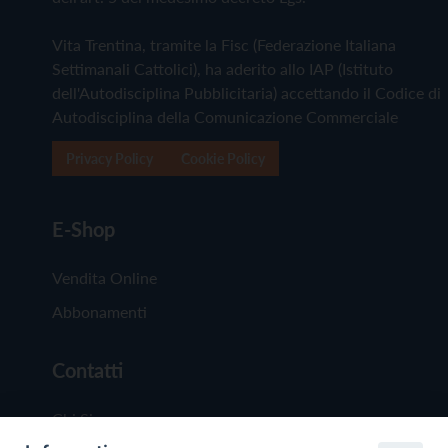
Vita Trentina, tramite la Fisc (Federazione Italiana
Settimanali Cattolici), ha aderito allo IAP (Istituto
dell'Autodisciplina Pubblicitaria) accettando il Codice di
Autodisciplina della Comunicazione Commerciale
Privacy Policy
Cookie Policy
E-Shop
Vendita Online
Abbonamenti
Contatti
Chi Siamo