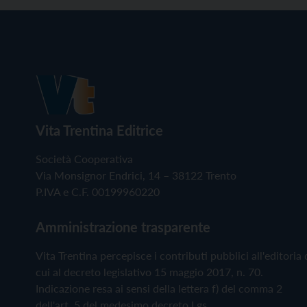
Vita Trentina Editrice
Società Cooperativa
Via Monsignor Endrici, 14 – 38122 Trento
P.IVA e C.F. 00199960220
Amministrazione trasparente
Vita Trentina percepisce i contributi pubblici all'editoria 
cui al decreto legislativo 15 maggio 2017, n. 70.
Indicazione resa ai sensi della lettera f) del comma 2
dell'art. 5 del medesimo decreto Lgs.