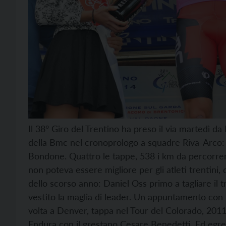
Il 38° Giro del Trentino ha preso il via martedì da
della Bmc nel cronoprologo a squadre Riva-Arco: 
Bondone. Quattro le tappe, 538 i km da percorrere
non poteva essere migliore per gli atleti trentini,
dello scorso anno: Daniel Oss primo a tagliare il
vestito la maglia di leader. Un appuntamento con l
volta a Denver, tappa nel Tour del Colorado, 201
Endura con il grestano Cesare Benedetti. Ed egreg