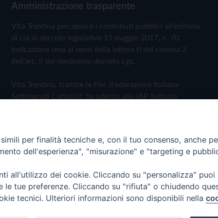
Amministrazione trasparente
Vita Trentina percepisce i contributi pubblici all'editoria
di cui al decreto legislativo 15 maggio 2017, n. 70.
Indicazione resa ai sensi della lettera f) del comma 2
dell'art. 5 del medesimo decreto Lgs.
Vita Trentina, tramite la Fisc (Federazione Italiana
Settimanali Cattolici), ha aderito allo IAP (Istituto
dell'Autodisciplina Pubblicitaria) accettando il Codice di
Autodisciplina della Comunicazione Commerciale
imili per finalità tecniche e, con il tuo consenso, anche per 
Privacy Policy
Cookie Policy
amento dell'esperienza", "misurazione" e "targeting e pubbli
i all'utilizzo dei cookie. Cliccando su "personalizza" puoi
 Trentina Editrice
re le tue preferenze. Cliccando su "rifiuta" o chiudendo que
okie tecnici. Ulteriori informazioni sono disponibili nella
coo