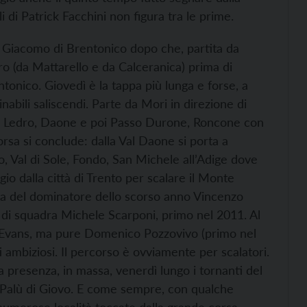
di Patrick Facchini non figura tra le prime.
n Giacomo di Brentonico dopo che, partita da
ro (da Mattarello e da Calceranica) prima di
ntonico. Giovedì è la tappa più lunga e forse, a
nabili saliscendi. Parte da Mori in direzione di
 di Ledro, Daone e poi Passo Durone, Roncone con
orsa si conclude: dalla Val Daone si porta a
Val di Sole, Fondo, San Michele all’Adige dove
io dalla città di Trento per scalare il Monte
za del dominatore dello scorso anno Vincenzo
 di squadra Michele Scarponi, primo nel 2011. Al
l Evans, ma pure Domenico Pozzovivo (primo nel
 ambiziosi. Il percorso è ovviamente per scalatori.
 presenza, in massa, venerdì lungo i tornanti del
Palù di Giovo. E come sempre, con qualche
e numerose località toccate dalla grande corsa