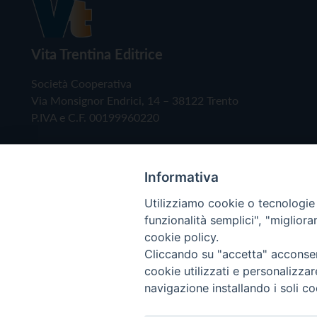
Vita Trentina Editrice
Società Cooperativa
Via Monsignor Endrici, 14 – 38122 Trento
P.IVA e C.F. 00199960220
Informativa
Utilizziamo cookie o tecnologie s
funzionalità semplici", "miglior
cookie policy.
Cliccando su "accetta" acconsent
Copyright © 2019 - Tutti i diritti riservati - Vita
cookie utilizzati e personalizza
navigazione installando i soli co
Privacy Policy