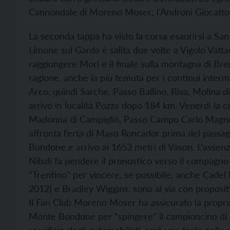
Cannondale di Moreno Moser; l'Androni Giocattoli 
La seconda tappa ha visto la corsa esaurirsi a Sa
Limone sul Garda è salita due volte a Vigolo Vatta
raggiungere Mori e il finale sulla montagna di Bre
ragione, anche la più temuta per i continui intermi
Arco, quindi Sarche, Passo Ballino, Riva, Molina
arrivo in località Pozza dopo 184 km. Venerdì la c
Madonna di Campiglio, Passo Campo Carlo Magno, 
affronta l’erta di Maso Roncador prima del passagg
Bondone e arrivo ai 1653 metri di Vason. L’assen
Nibali fa pendere il pronostico verso il compagno
“Trentino” per vincere, se possibile, anche Cade
2012) e Bradley Wiggins, sono al via con propositi
Il Fan Club Moreno Moser ha assicurato la propria
Monte Bondone per “spingere” il campioncino di 
sacrificio degli automobilisti, sarà una festa nell