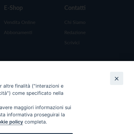
E-Shop
Contatti
Vendita Online
Chi Siamo
Abbonamenti
Redazione
Scrivici
altre finalità ("interazioni e
cità") come specificato nella
 avere maggiori informazioni sui
sta informativa proseguirai la
kie policy
completa.