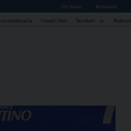
Chi Siamo
Redazione
stro centenario
I nostri libri
Territori
Rubric