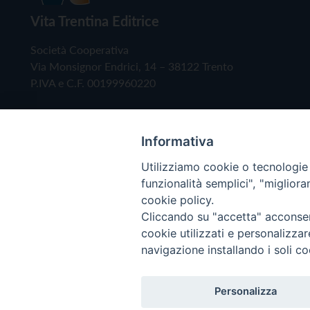
Vita Trentina Editrice
Società Cooperativa
Via Monsignor Endrici, 14 – 38122 Trento
P.IVA e C.F. 00199960220
Informativa
Utilizziamo cookie o tecnologie s
funzionalità semplici", "miglior
cookie policy.
Cliccando su "accetta" acconsent
Copyright © 2019 - Tutti i diritti riservati - Vita
cookie utilizzati e personalizza
navigazione installando i soli co
Privacy Policy
Personalizza