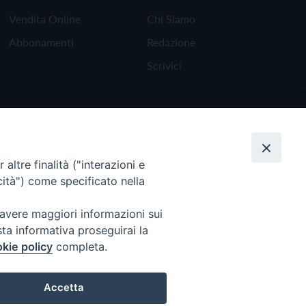
Vendita Online
Chi Siamo
Abbonamenti
Redazione
Scrivici
altre finalità ("interazioni e
cità") come specificato nella
 avere maggiori informazioni sui
sta informativa proseguirai la
kie policy
completa.
Torna all'inizio
Accetta