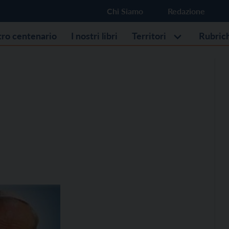
Chi Siamo
Redazione
stro centenario
I nostri libri
Territori
Rubric