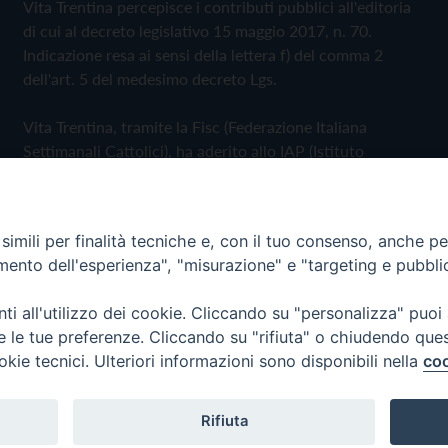
Vita Trentina percepisce i contributi pubblici all'editoria
di cui al decreto legislativo 15 maggio 2017, n. 70.
Indicazione resa ai sensi della lettera f) del comma 2
dell'art. 5 del medesimo decreto Lgs.
Vita Trentina, tramite la Fisc (Federazione Italiana
Settimanali Cattolici), ha aderito allo IAP (Istituto
dell'Autodisciplina Pubblicitaria) accettando il Codice di
Autodisciplina della Comunicazione Commerciale
imili per finalità tecniche e, con il tuo consenso, anche per 
Privacy Policy
Cookie Policy
amento dell'esperienza", "misurazione" e "targeting e pubbli
i all'utilizzo dei cookie. Cliccando su "personalizza" puoi
 Trentina Editrice
re le tue preferenze. Cliccando su "rifiuta" o chiudendo que
okie tecnici. Ulteriori informazioni sono disponibili nella
coo
Rifiuta