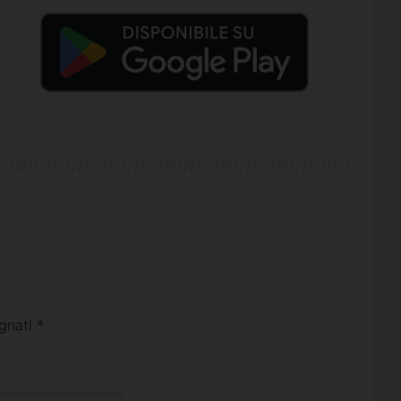
egnati
*