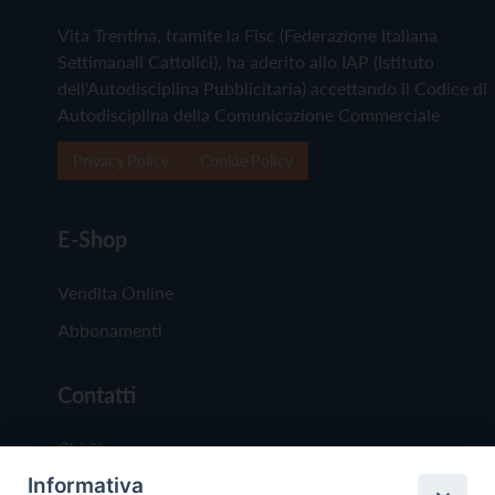
Vita Trentina, tramite la Fisc (Federazione Italiana
Settimanali Cattolici), ha aderito allo IAP (Istituto
dell'Autodisciplina Pubblicitaria) accettando il Codice di
Autodisciplina della Comunicazione Commerciale
Privacy Policy
Cookie Policy
E-Shop
Vendita Online
Abbonamenti
Contatti
Chi Siamo
Informativa
Redazione