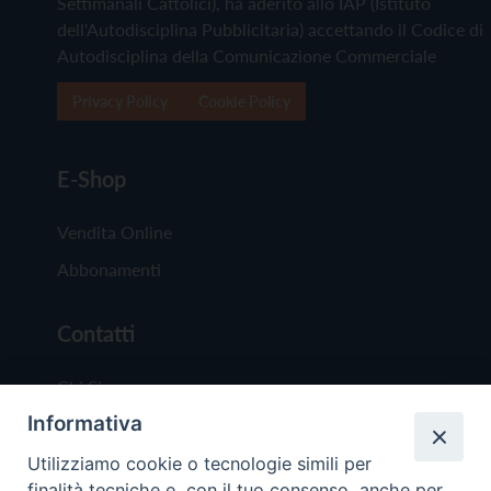
Settimanali Cattolici), ha aderito allo IAP (Istituto
dell'Autodisciplina Pubblicitaria) accettando il Codice di
Autodisciplina della Comunicazione Commerciale
Privacy Policy
Cookie Policy
E-Shop
Vendita Online
Abbonamenti
Contatti
Chi Siamo
Informativa
Redazione
Scrivici
Utilizziamo cookie o tecnologie simili per
finalità tecniche e, con il tuo consenso, anche per