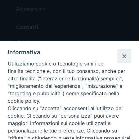
Abbonamenti
Contatti
Chi Siamo
Informativa
Redazione
Scrivici
Utilizziamo cookie o tecnologie simili per
finalità tecniche e, con il tuo consenso, anche per
altre finalità ("interazioni e funzionalità semplici",
"miglioramento dell'esperienza", "misurazione" e
"targeting e pubblicità") come specificato nella
cookie policy.
Copyright © 2019 - Tutti i diritti riservati - Vit
Cliccando su "accetta" acconsenti all'utilizzo dei
Trentina Editrice
cookie. Cliccando su "personalizza" puoi avere
maggiori informazioni sui cookie utilizzati e
Privacy Policy
personalizzare le tue preferenze. Cliccando su
Torna all'inizi
"rifiuta" o chiudendo questa informativa proseguirai