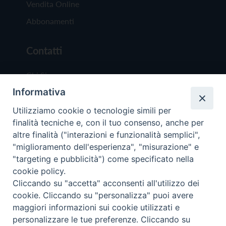
Vendita Online
Abbonamenti
Contatti
Chi Siamo
Informativa
Redazione
Scrivici
Utilizziamo cookie o tecnologie simili per
finalità tecniche e, con il tuo consenso, anche per
altre finalità ("interazioni e funzionalità semplici",
"miglioramento dell'esperienza", "misurazione" e
"targeting e pubblicità") come specificato nella
cookie policy.
Copyright © 2019 - Tutti i diritti riservati - Vit
Cliccando su "accetta" acconsenti all'utilizzo dei
Trentina Editrice
cookie. Cliccando su "personalizza" puoi avere
maggiori informazioni sui cookie utilizzati e
Privacy Policy
personalizzare le tue preferenze. Cliccando su