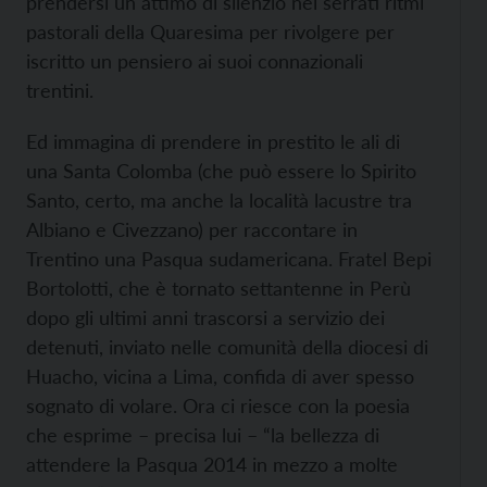
prendersi un attimo di silenzio nei serrati ritmi
pastorali della Quaresima per rivolgere per
iscritto un pensiero ai suoi connazionali
trentini.
Ed immagina di prendere in prestito le ali di
una Santa Colomba (che può essere lo Spirito
Santo, certo, ma anche la località lacustre tra
Albiano e Civezzano) per raccontare in
Trentino una Pasqua sudamericana. Fratel Bepi
Bortolotti, che è tornato settantenne in Perù
dopo gli ultimi anni trascorsi a servizio dei
detenuti, inviato nelle comunità della diocesi di
Huacho, vicina a Lima, confida di aver spesso
sognato di volare. Ora ci riesce con la poesia
che esprime – precisa lui – “la bellezza di
attendere la Pasqua 2014 in mezzo a molte