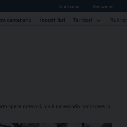
Chi Siamo
Redazione
stro centenario
I nostri libri
Territori
Rubric
orta spese notevoli, ma è necessario conoscere la