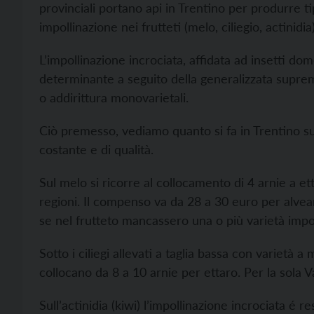
provinciali portano api in Trentino per produrre tip
impollinazione nei frutteti (melo, ciliegio, actinidia)
L’impollinazione incrociata, affidata ad insetti dome
determinante a seguito della generalizzata suprem
o addirittura monovarietali.
Ciò premesso, vediamo quanto si fa in Trentino su
costante e di qualità.
Sul melo si ricorre al collocamento di 4 arnie a etta
regioni. Il compenso va da 28 a 30 euro per alveare
se nel frutteto mancassero una o più varietà impoll
Sotto i ciliegi allevati a taglia bassa con varietà a
collocano da 8 a 10 arnie per ettaro. Per la sola
Sull’actinidia (kiwi) l’impollinazione incrociata é res