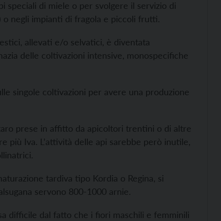
i speciali di miele o per svolgere il servizio di
 o negli impianti di fragola e piccoli frutti.
stici, allevati e/o selvatici, è diventata
azia delle coltivazioni intensive, monospecifiche
lle singole coltivazioni per avere una produzione
ro prese in affitto da apicoltori trentini o di altre
 più Iva. L’attività delle api sarebbe però inutile,
inatrici.
 maturazione tardiva tipo Kordia o Regina, si
 Valsugana servono 800-1000 arnie.
a difficile dal fatto che i fiori maschili e femminili