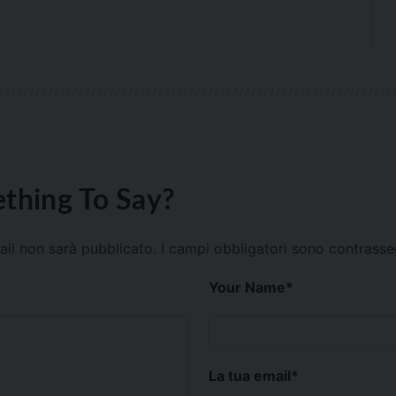
thing To Say?
mail non sarà pubblicato.
I campi obbligatori sono contrass
Your Name
*
La tua email
*