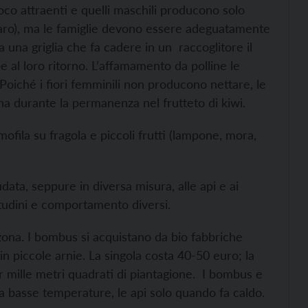
oco attraenti e quelli maschili producono solo
 ettaro), ma le famiglie devono essere adeguatamente
ca una griglia che fa cadere in un raccoglitore il
e al loro ritorno. L’affamamento da polline le
a. Poiché i fiori femminili non producono nettare, le
a durante la permanenza nel frutteto di kiwi.
ofila su fragola e piccoli frutti (lampone, mora,
idata, seppure in diversa misura, alle api e ai
tudini e comportamento diversi.
 zona. I bombus si acquistano da bio fabbriche
in piccole arnie. La singola costa 40-50 euro; la
 mille metri quadrati di piantagione. I bombus e
e a basse temperature, le api solo quando fa caldo.