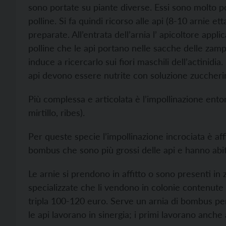
sono portate su piante diverse. Essi sono molto p
polline. Si fa quindi ricorso alle api (8-10 arnie
preparate. All’entrata dell’arnia l’ apicoltore appli
polline che le api portano nelle sacche delle zamp
induce a ricercarlo sui fiori maschili dell’actinidi
api devono essere nutrite con soluzione zuccherin
Più complessa e articolata è l’impollinazione entom
mirtillo, ribes).
Per queste specie l’impollinazione incrociata è aff
bombus che sono più grossi delle api e hanno abi
Le arnie si prendono in affitto o sono presenti in
specializzate che li vendono in colonie contenute 
tripla 100-120 euro. Serve un arnia di bombus per
le api lavorano in sinergia; i primi lavorano anch