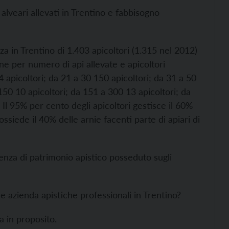
alveari allevati in Trentino e fabbisogno
a in Trentino di 1.403 apicoltori (1.315 nel 2012)
one per numero di api allevate e apicoltori
 apicoltori; da 21 a 30 150 apicoltori; da 31 a 50
150 10 apicoltori; da 151 a 300 13 apicoltori; da
 Il 95% per cento degli apicoltori gestisce il 60%
ossiede il 40% delle arnie facenti parte di apiari di
tenza di patrimonio apistico posseduto sugli
le azienda apistiche professionali in Trentino?
a in proposito.