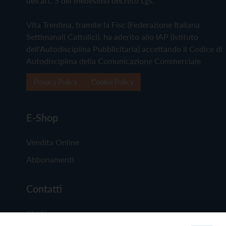
dell'art. 5 del medesimo decreto Lgs.
Vita Trentina, tramite la Fisc (Federazione Italiana
Settimanali Cattolici), ha aderito allo IAP (Istituto
dell'Autodisciplina Pubblicitaria) accettando il Codice di
Autodisciplina della Comunicazione Commerciale
Privacy Policy
Cookie Policy
E-Shop
Vendita Online
Abbonamenti
Contatti
Chi Siamo