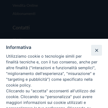
Vendita Online
Abbonamenti
Contatti
Chi Siamo
Informativa
Redazione
Scrivici
Utilizziamo cookie o tecnologie simili per
finalità tecniche e, con il tuo consenso, anche per
altre finalità ("interazioni e funzionalità semplici",
"miglioramento dell'esperienza", "misurazione" e
"targeting e pubblicità") come specificato nella
cookie policy.
Copyright © 2019 - Tutti i diritti riservati - Vit
Cliccando su "accetta" acconsenti all'utilizzo dei
Trentina Editrice
cookie. Cliccando su "personalizza" puoi avere
maggiori informazioni sui cookie utilizzati e
Privacy Policy