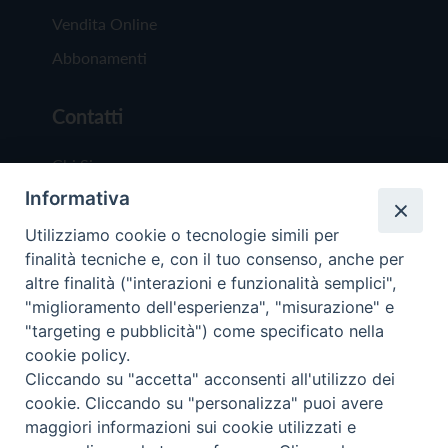
Vendita Online
Abbonamenti
Contatti
Chi Siamo
Informativa
Redazione
Scrivici
Utilizziamo cookie o tecnologie simili per
finalità tecniche e, con il tuo consenso, anche per
altre finalità ("interazioni e funzionalità semplici",
"miglioramento dell'esperienza", "misurazione" e
"targeting e pubblicità") come specificato nella
cookie policy.
Copyright © 2019 - Tutti i diritti riservati - Vit
Cliccando su "accetta" acconsenti all'utilizzo dei
Trentina Editrice
cookie. Cliccando su "personalizza" puoi avere
maggiori informazioni sui cookie utilizzati e
Privacy Policy