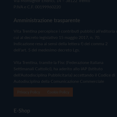
Via Monsignor Endrici, 14 – 38122 Trento
P.IVA e C.F. 00199960220
Amministrazione trasparente
Vita Trentina percepisce i contributi pubblici all'editoria 
cui al decreto legislativo 15 maggio 2017, n. 70.
Indicazione resa ai sensi della lettera f) del comma 2
dell'art. 5 del medesimo decreto Lgs.
Vita Trentina, tramite la Fisc (Federazione Italiana
Settimanali Cattolici), ha aderito allo IAP (Istituto
dell'Autodisciplina Pubblicitaria) accettando il Codice di
Autodisciplina della Comunicazione Commerciale
Privacy Policy
Cookie Policy
E-Shop