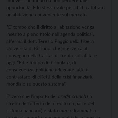
muoversi, in modo da non perdere tale
opportunità. E lo stesso vale per chi ha affittato
un'abitazione conveniente sul mercato.
“E' tempo che il diritto all'abitazione venga
inserito a pieno titolo nell'agenda politica”,
afferma il dott. Teresio Poggio della Libera
Università di Bolzano, che interverrà al
convegno della Caritas di Trento sull'abitare
oggi. “Ed è tempo di formulare, di
conseguenza, politiche adeguate, atte a
contrastare gli effetti della crisi finanziaria
mondiale su questo sistema”.
E' vero che l'impatto del
credit crunch
(la
stretta dell'offerta del credito da parte del
sistema bancario) è stato meno drammatico
grazie all'apporto fondamentale della famiglia