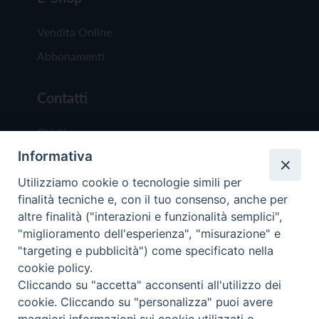
Vendita Online
Abbonamenti
Contatti
Chi Siamo
Informativa
Redazione
Scrivici
Utilizziamo cookie o tecnologie simili per
finalità tecniche e, con il tuo consenso, anche per
altre finalità ("interazioni e funzionalità semplici",
"miglioramento dell'esperienza", "misurazione" e
"targeting e pubblicità") come specificato nella
cookie policy.
Copyright © 2019 - Tutti i diritti riservati - Vit
Cliccando su "accetta" acconsenti all'utilizzo dei
Trentina Editrice
cookie. Cliccando su "personalizza" puoi avere