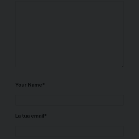
Your Name
*
La tua email
*