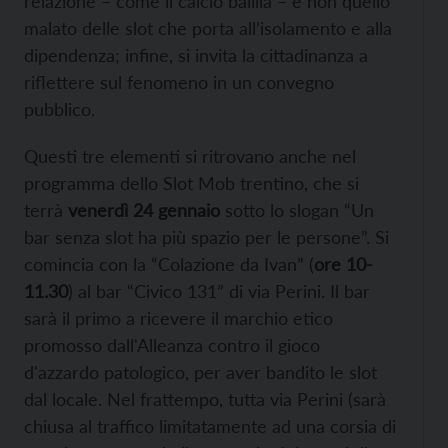
relazione – come il calcio balilla – e non quello
malato delle slot che porta all’isolamento e alla
dipendenza; infine, si invita la cittadinanza a
riflettere sul fenomeno in un convegno
pubblico.
Questi tre elementi si ritrovano anche nel
programma dello Slot Mob trentino, che si
terrà
venerdì 24 gennaio
sotto lo slogan “Un
bar senza slot ha più spazio per le persone”. Si
comincia con la “Colazione da Ivan” (
ore 10-
11.30
) al bar “Civico 131” di via Perini. Il bar
sarà il primo a ricevere il marchio etico
promosso dall'Alleanza contro il gioco
d'azzardo patologico, per aver bandito le slot
dal locale. Nel frattempo, tutta via Perini (sarà
chiusa al traffico limitatamente ad una corsia di