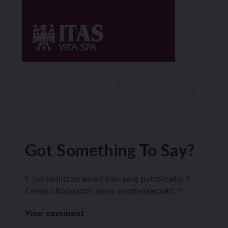
Got Something To Say?
Il tuo indirizzo email non sarà pubblicato.
I
campi obbligatori sono contrassegnati
*
Your comment