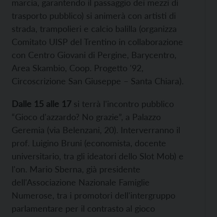
marcia, garantendo il passaggio dei mezzi di
trasporto pubblico) si animerà con artisti di
strada, trampolieri e calcio balilla (organizza
Comitato UISP del Trentino in collaborazione
con Centro Giovani di Pergine, Barycentro,
Area Skambio, Coop. Progetto '92,
Circoscrizione San Giuseppe – Santa Chiara).
Dalle 15 alle 17
si terrà l'incontro pubblico
“Gioco d'azzardo? No grazie”, a Palazzo
Geremia (via Belenzani, 20). Interverranno il
prof. Luigino Bruni (economista, docente
universitario, tra gli ideatori dello Slot Mob) e
l'on. Mario Sberna, già presidente
dell'Associazione Nazionale Famiglie
Numerose, tra i promotori dell'intergruppo
parlamentare per il contrasto al gioco