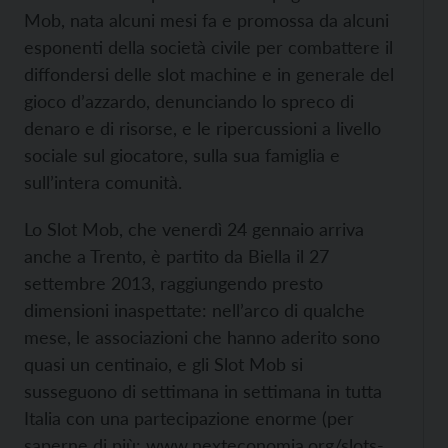
Mob, nata alcuni mesi fa e promossa da alcuni
esponenti della società civile per combattere il
diffondersi delle slot machine e in generale del
gioco d’azzardo, denunciando lo spreco di
denaro e di risorse, e le ripercussioni a livello
sociale sul giocatore, sulla sua famiglia e
sull’intera comunità.
Lo Slot Mob, che venerdì 24 gennaio arriva
anche a Trento, è partito da Biella il 27
settembre 2013, raggiungendo presto
dimensioni inaspettate: nell’arco di qualche
mese, le associazioni che hanno aderito sono
quasi un centinaio, e gli Slot Mob si
susseguono di settimana in settimana in tutta
Italia con una partecipazione enorme (per
saperne di più:
www.nexteconomia.org/slots-