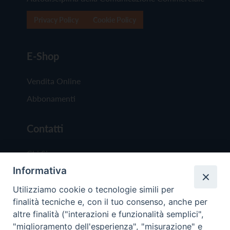
Privacy Policy
Cookie Policy
E-Shop
Vendita Online
Abbonamenti
Contatti
Chi Siamo
Informativa
Redazione
Scrivici
Utilizziamo cookie o tecnologie simili per
finalità tecniche e, con il tuo consenso, anche per
altre finalità ("interazioni e funzionalità semplici",
"miglioramento dell'esperienza", "misurazione" e