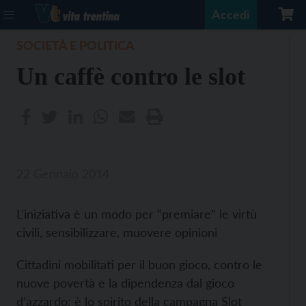
Accedi
SOCIETÀ E POLITICA
Un caffè contro le slot
22 Gennaio 2014
L'iniziativa è un modo per “premiare” le virtù
civili, sensibilizzare, muovere opinioni
Cittadini mobilitati per il buon gioco, contro le
nuove povertà e la dipendenza dal gioco
d’azzardo: è lo spirito della campagna Slot