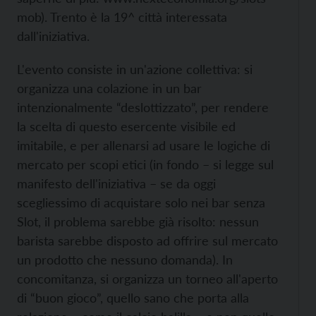
mob). Trento è la 19^ città interessata
dall'iniziativa.
L'evento consiste in un'azione collettiva: si
organizza una colazione in un bar
intenzionalmente “deslottizzato”, per rendere
la scelta di questo esercente visibile ed
imitabile, e per allenarsi ad usare le logiche di
mercato per scopi etici (in fondo – si legge sul
manifesto dell'iniziativa – se da oggi
scegliessimo di acquistare solo nei bar senza
Slot, il problema sarebbe già risolto: nessun
barista sarebbe disposto ad offrire sul mercato
un prodotto che nessuno domanda). In
concomitanza, si organizza un torneo all'aperto
di “buon gioco”, quello sano che porta alla