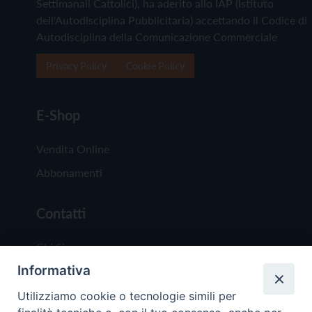
Settimanali Cattolici), ha aderito allo IAP (Istituto
dell'Autodisciplina Pubblicitaria) accettando il Codice di
Autodisciplina della Comunicazione Commerciale
Privacy Policy
Cookie Policy
E-Shop
Vendita Online
Abbonamenti
Contatti
Chi Siamo
Informativa
Redazione
Scrivici
Utilizziamo cookie o tecnologie simili per