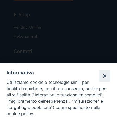
E-Shop
Vendita Online
Abbonamenti
Contatti
Chi Siamo
Informativa
Redazione
Scrivici
Utilizziamo cookie o tecnologie simili per
finalità tecniche e, con il tuo consenso, anche per
altre finalità ("interazioni e funzionalità semplici",
"miglioramento dell'esperienza", "misurazione" e
"targeting e pubblicità") come specificato nella
cookie policy.
Copyright © 2019 - Tutti i diritti riservati - Vit