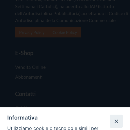
Settimanali Cattolici), ha aderito allo IAP (Istituto
dell'Autodisciplina Pubblicitaria) accettando il Codice di
Autodisciplina della Comunicazione Commerciale
Privacy Policy
Cookie Policy
E-Shop
Vendita Online
Abbonamenti
Contatti
Chi Siamo
Informativa
Redazione
Scrivici
Utilizziamo cookie o tecnologie simili per