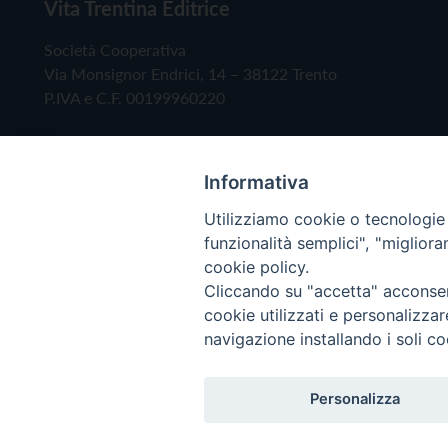
Vita Trentina Editrice
Società Cooperativa
Via Monsignor Endrici, 14 – 38122 Trento
P.IVA e C.F. 00199960220
Informativa
Utilizziamo cookie o tecnologie s
funzionalità semplici", "miglior
cookie policy.
Cliccando su "accetta" acconsent
Copyright © 2019 - Tutti i diritti riservati - Vita
cookie utilizzati e personalizza
navigazione installando i soli co
Privacy Policy
Personalizza