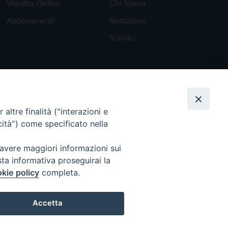
Vendita Online
Chi Siamo
Abbonamenti
Redazione
Scrivici
altre finalità ("interazioni e
cità") come specificato nella
 avere maggiori informazioni sui
sta informativa proseguirai la
kie policy
completa.
Torna all'inizio
Accetta