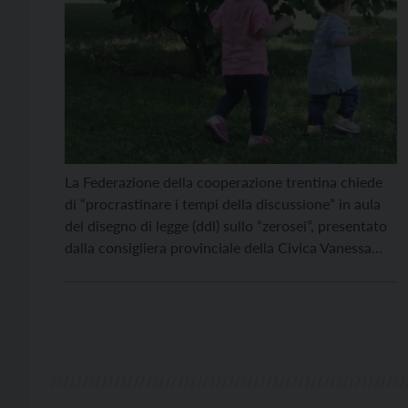
La Federazione della cooperazione trentina chiede
di “procrastinare i tempi della discussione” in aula
del disegno di legge (ddl) sullo “zerosei”, presentato
dalla consigliera provinciale della Civica Vanessa
Masé. Nella sua originaria stesura, il documento era
stato valutato positivamente da parte della
Cooperazione trentina. “La sorpresa è arrivata dopo
– commentano la Federazione assieme
alle cooperative […]