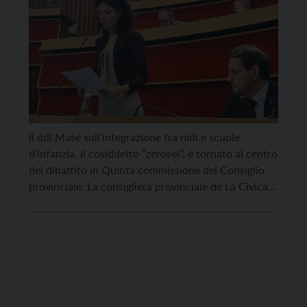
Il ddl Masé sull’integrazione tra nidi e scuole
d’infanzia, il cosiddetto “zerosei”, è tornato al centro
del dibattito in Quinta commissione del Consiglio
provinciale. La consigliera provinciale de La Civica
ha respinto la critica mossa dalle opposizioni,
secondo le quali nel suo ddl mancherebbe un
disegno pedagogico. “Gli indirizzi pedagogici – ha
detto Masé – […]