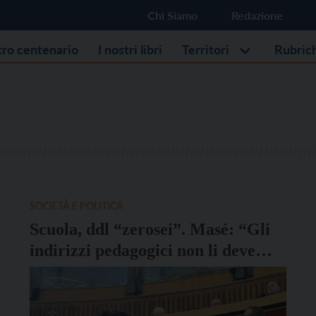
Chi Siamo
Redazione
stro centenario
I nostri libri
Territori
Rubric
SOCIETÀ E POLITICA
Scuola, ddl “zerosei”. Masé: “Gli
indirizzi pedagogici non li deve
dare la legge”