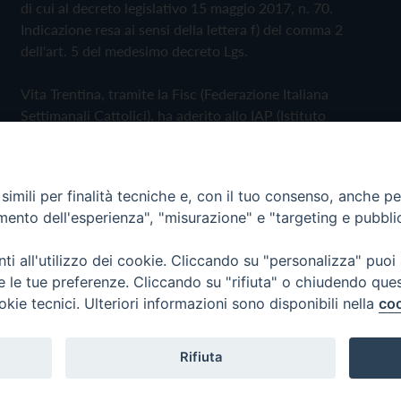
di cui al decreto legislativo 15 maggio 2017, n. 70.
Indicazione resa ai sensi della lettera f) del comma 2
dell'art. 5 del medesimo decreto Lgs.
Vita Trentina, tramite la Fisc (Federazione Italiana
Settimanali Cattolici), ha aderito allo IAP (Istituto
dell'Autodisciplina Pubblicitaria) accettando il Codice di
Autodisciplina della Comunicazione Commerciale
imili per finalità tecniche e, con il tuo consenso, anche per 
Privacy Policy
Cookie Policy
amento dell'esperienza", "misurazione" e "targeting e pubbli
i all'utilizzo dei cookie. Cliccando su "personalizza" puoi
 Trentina Editrice
re le tue preferenze. Cliccando su "rifiuta" o chiudendo que
okie tecnici. Ulteriori informazioni sono disponibili nella
coo
Rifiuta