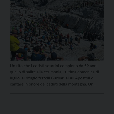
Un rito che i coristi sosatini compiono da 59 anni,
quello di salire alla cerimonia, l’ultima domenica di
luglio, al rifugio fratelli Garbari ai XII Apostoli e
cantare in onore dei caduti della montagna. Un
impegno morale, che li vede partecipare al
pellegrinaggio al quale quest’anno sono intervenuti
oltre 400 alpinisti, saliti ai 2500 metri […]