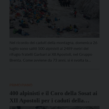
Nel ricordo dei caduti della montagna, domenica 26
luglio sono saliti 500 alpinisti ai 2489 metri del
rifugio fratelli Garbari ai XII Apostoli, nel Gruppo
Brenta. Come avviene da 73 anni, si è svolta la
cerimonia a ricordo di chi ha lasciato la vita in
montagna con la S. Messa celebrata da don Giorgio
Dall’Oglio ed […]
PRIMO PIANO
400 alpinisti e il Coro della Sosat ai
XII Apostoli per i caduti della
montagna