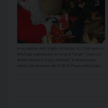
In occasione della Vigilia di Natale, Sci Club Levico e
WlaFuga organizzano la corsa di Natale “Corri con
Babbo Natale la Corsa Solidale”. Il ritrovo è per
sabato 24 dicembre alle 9.30 in Piazza della Chiesa,
a Levico Terme. La partenza è prevista per le 10, con
arrivo al piazzale ex scuole in via Sluca […]