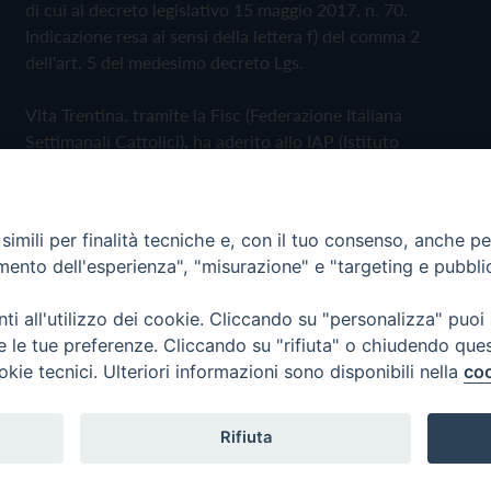
di cui al decreto legislativo 15 maggio 2017, n. 70.
Indicazione resa ai sensi della lettera f) del comma 2
dell'art. 5 del medesimo decreto Lgs.
Vita Trentina, tramite la Fisc (Federazione Italiana
Settimanali Cattolici), ha aderito allo IAP (Istituto
dell'Autodisciplina Pubblicitaria) accettando il Codice di
Autodisciplina della Comunicazione Commerciale
imili per finalità tecniche e, con il tuo consenso, anche per 
Privacy Policy
Cookie Policy
amento dell'esperienza", "misurazione" e "targeting e pubbli
i all'utilizzo dei cookie. Cliccando su "personalizza" puoi
 Trentina Editrice
re le tue preferenze. Cliccando su "rifiuta" o chiudendo que
okie tecnici. Ulteriori informazioni sono disponibili nella
coo
Rifiuta