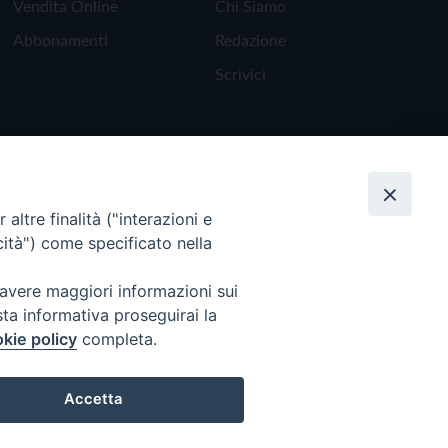
Vendita Online
Chi Siamo
Abbonamenti
Redazione
Scrivici
altre finalità ("interazioni e
cità") come specificato nella
 avere maggiori informazioni sui
sta informativa proseguirai la
kie policy
completa.
Torna all'inizio
Accetta