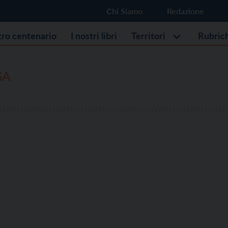
Chi Siamo
Redazione
stro centenario
I nostri libri
Territori
Rubric
GA