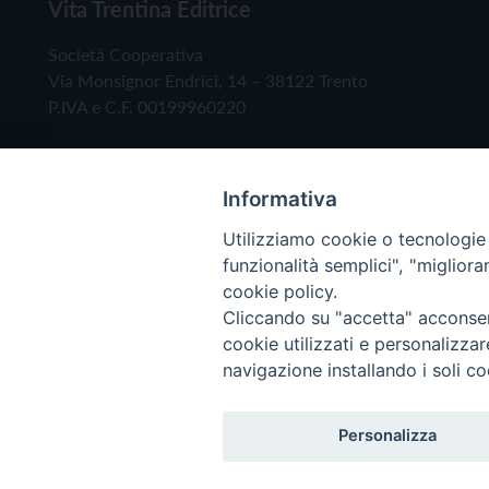
Vita Trentina Editrice
Società Cooperativa
Via Monsignor Endrici, 14 – 38122 Trento
P.IVA e C.F. 00199960220
Informativa
Utilizziamo cookie o tecnologie s
funzionalità semplici", "miglior
cookie policy.
Cliccando su "accetta" acconsent
Copyright © 2019 - Tutti i diritti riservati - Vita
cookie utilizzati e personalizza
navigazione installando i soli co
Privacy Policy
Personalizza