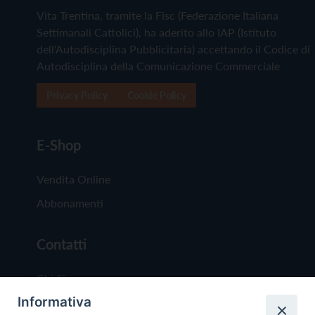
Vita Trentina, tramite la Fisc (Federazione Italiana
Settimanali Cattolici), ha aderito allo IAP (Istituto
dell'Autodisciplina Pubblicitaria) accettando il Codice di
Autodisciplina della Comunicazione Commerciale
Privacy Policy
Cookie Policy
E-Shop
Vendita Online
Abbonamenti
Contatti
Chi Siamo
Informativa
Redazione