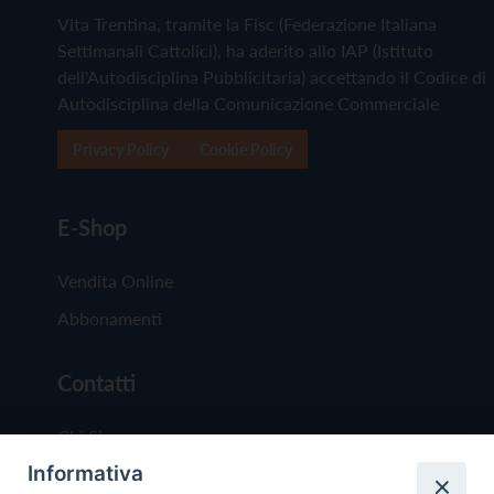
Vita Trentina, tramite la Fisc (Federazione Italiana
Settimanali Cattolici), ha aderito allo IAP (Istituto
dell'Autodisciplina Pubblicitaria) accettando il Codice di
Autodisciplina della Comunicazione Commerciale
Privacy Policy
Cookie Policy
E-Shop
Vendita Online
Abbonamenti
Contatti
Chi Siamo
Informativa
Redazione