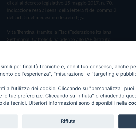
di cui al decreto legislativo 15 maggio 2017, n. 70.
Indicazione resa ai sensi della lettera f) del comma 2
dell'art. 5 del medesimo decreto Lgs.
Vita Trentina, tramite la Fisc (Federazione Italiana
Settimanali Cattolici), ha aderito allo IAP (Istituto
dell'Autodisciplina Pubblicitaria) accettando il Codice di
Autodisciplina della Comunicazione Commerciale
imili per finalità tecniche e, con il tuo consenso, anche per 
Privacy Policy
Cookie Policy
amento dell'esperienza", "misurazione" e "targeting e pubbli
i all'utilizzo dei cookie. Cliccando su "personalizza" puoi
 Trentina Editrice
re le tue preferenze. Cliccando su "rifiuta" o chiudendo que
okie tecnici. Ulteriori informazioni sono disponibili nella
coo
Rifiuta