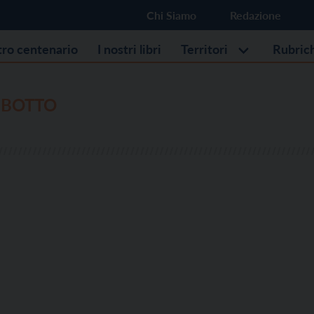
Chi Siamo
Redazione
stro centenario
I nostri libri
Territori
Rubric
 BOTTO