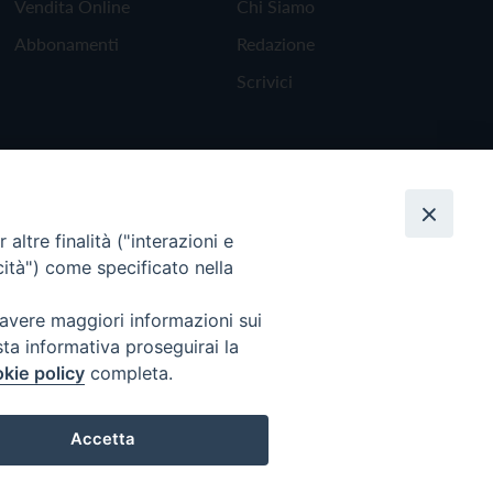
Vendita Online
Chi Siamo
Abbonamenti
Redazione
Scrivici
altre finalità ("interazioni e
cità") come specificato nella
 avere maggiori informazioni sui
sta informativa proseguirai la
kie policy
completa.
Torna all'inizio
Accetta