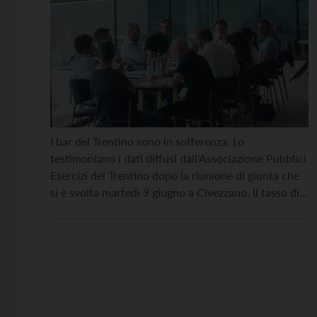
I bar del Trentino sono in sofferenza. Lo
testimoniano i dati diffusi dall’Associazione Pubblici
Esercizi del Trentino dopo la riunione di giunta che
si è svolta martedì 9 giugno a Civezzano. Il tasso di
sopravvivenza dei bar in cinque anni è stato di
appena il 50%. Delle 44 imprese che si sono iscritte
al registro […]