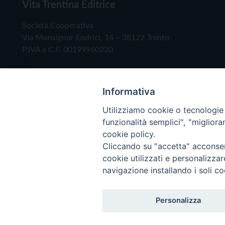
Vita Trentina Editrice
Società Cooperativa
Via Monsignor Endrici, 14 – 38122 Trento
P.IVA e C.F. 00199960220
Informativa
Utilizziamo cookie o tecnologie s
funzionalità semplici", "miglior
cookie policy.
Cliccando su "accetta" acconsent
Copyright © 2019 - Tutti i diritti riservati - Vita
cookie utilizzati e personalizza
navigazione installando i soli co
Privacy Policy
Personalizza