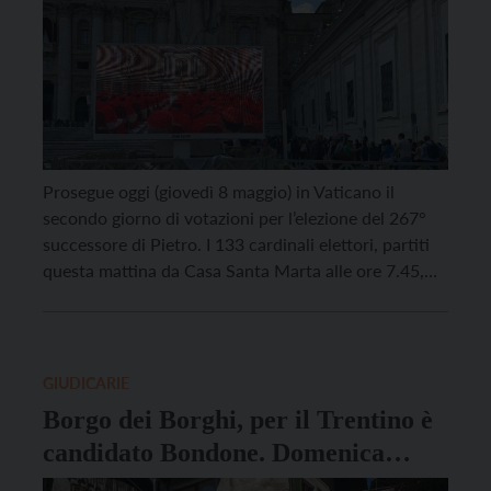
Prosegue oggi (giovedì 8 maggio) in Vaticano il
secondo giorno di votazioni per l’elezione del 267°
successore di Pietro. I 133 cardinali elettori, partiti
questa mattina da Casa Santa Marta alle ore 7.45,
hanno celebrato la messa con le lodi nella Cappella
Paolina, per poi trasferirsi nella Cappella Sistina,
dove sono iniziate le procedure di […]
GIUDICARIE
Borgo dei Borghi, per il Trentino è
candidato Bondone. Domenica
aprono le votazioni